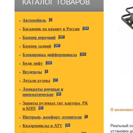
КАТАЛОГ ТОВАРОВ
Автомобиль
1
Багажник на крышу в России
234
Бампер передний
447
Бампер задний
367
Блокировка дифференциала
111
Боди лифт
130
Вездеходы
1
Детали кузова
27
Домкраты реечные и
пневматические
64
Защиты рулевых тяг, картера, РК
и КПП
67
О возможно
Интерьер, комфорт, отопители
7
Реальный си
Квадроциклы и ATV
35
установки д