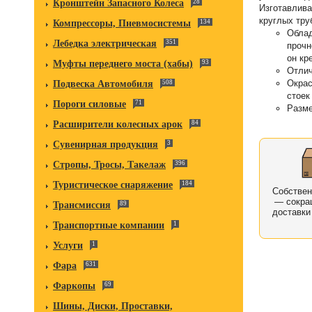
Кронштейн Запасного Колеса
28
Изготавлива
круглых тру
Компрессоры, Пневмосистемы
134
Облад
Лебедка электрическая
351
прочн
он кр
Муфты переднего моста (хабы)
93
Отлич
Окрас
Подвеска Автомобиля
508
стоек
Пороги силовые
71
Разме
Расширители колесных арок
84
Сувенирная продукция
3
Стропы, Тросы, Такелаж
396
Туристическое снаряжение
184
Собстве
— сокра
Трансмиссия
89
доставки
Транспортные компании
1
Услуги
1
Фара
631
Фаркопы
69
Шины, Диски, Проставки,