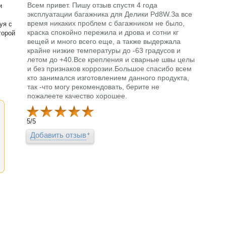
Всем привет. Пишу отзыв спустя 4 года
и
эксплуатации багажника для Делики Pd8W.За все
время никаких проблем с багажником не было,
уя с
краска спокойно пережила и дрова и сотни кг
торой
вещей и много всего еще, а также выдержала
крайне низкие температуры до -63 градусов и
летом до +40.Все крепления и сварные швы целы
и без признаков коррозии.Большое спасибо всем
кто занимался изготовлением данного продукта,
так -что могу рекомендовать, берите не
пожалеете качество хорошее.
5
/
5
Добавить отзыв