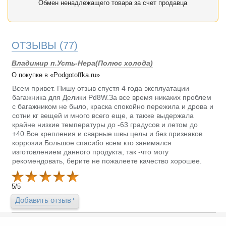
Обмен ненадлежащего товара за счет продавца
ОТЗЫВЫ
(77)
Владимир п.Усть-Нера(Полюс холода)
О покупке в «Podgotoffka.ru»
Всем привет. Пишу отзыв спустя 4 года эксплуатации
багажника для Делики Pd8W.За все время никаких проблем
с багажником не было, краска спокойно пережила и дрова и
сотни кг вещей и много всего еще, а также выдержала
крайне низкие температуры до -63 градусов и летом до
+40.Все крепления и сварные швы целы и без признаков
коррозии.Большое спасибо всем кто занимался
изготовлением данного продукта, так -что могу
рекомендовать, берите не пожалеете качество хорошее.
5
/
5
Добавить отзыв