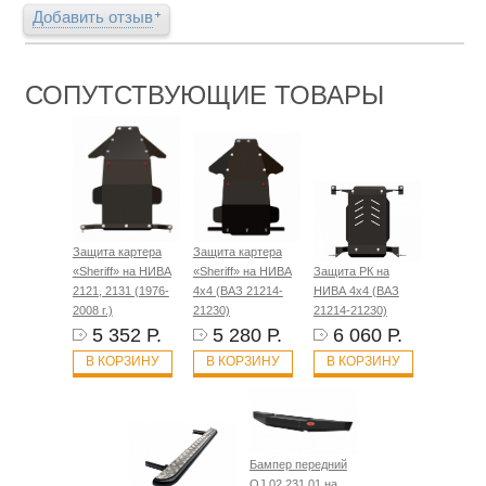
Добавить отзыв
СОПУТСТВУЮЩИЕ ТОВАРЫ
Защита картера
Защита картера
«Sheriff» на НИВА
«Sheriff» на НИВА
Защита РК на
2121, 2131 (1976-
4x4 (ВАЗ 21214-
НИВА 4x4 (ВАЗ
2008 г.)
21230)
21214-21230)
5 352 Р.
5 280 Р.
6 060 Р.
В КОРЗИНУ
В КОРЗИНУ
В КОРЗИНУ
Бампер передний
OJ 02.231.01 на