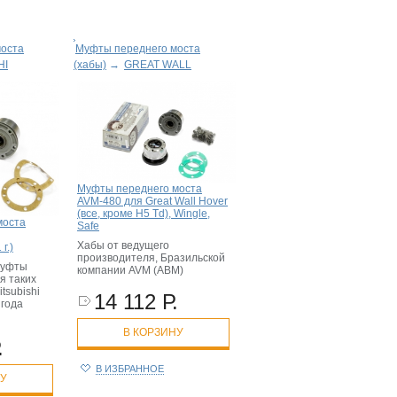
моста
Муфты переднего моста
HI
(хабы)
→
GREAT WALL
Муфты переднего моста
AVM-480 для Great Wall Hover
(все, кроме H5 Td), Wingle,
моста
Safe
Хабы от ведущего
г.)
производителя, Бразильской
муфты
компании AVM (АВМ)
я таких
tsubishi
14 112 Р.
 года
В КОРЗИНУ
.
В ИЗБРАННОЕ
НУ