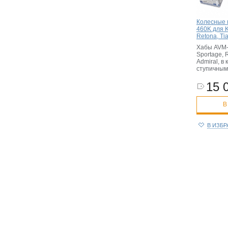
Колесные 
460K для K
Retona, Ti
Хабы AVM-
Sportage, 
Admiral, в
ступичным
15 
В
В ИЗБ