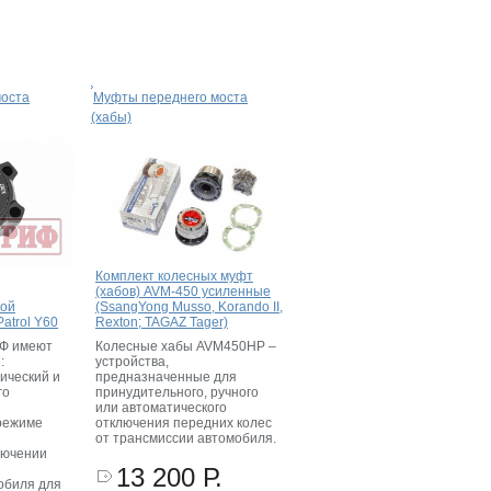
моста
Муфты переднего моста
(хабы)
Комплект колесных муфт
(хабов) AVM-450 усиленные
ной
(SsangYong Musso, Korando II,
atrol Y60
Rexton; TAGAZ Tager)
Ф имеют
Колесные хабы AVM450HP –
:
устройства,
ический и
предназначенные для
го
принудительного, ручного
или автоматического
режиме
отключения передних колес
от трансмиссии автомобиля.
лючении
13 200 Р.
обиля для