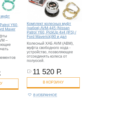
 муфт
Комплект колесных муфт
Patrol Y60,
(хабов) AVM-445 (Nissan
ord Maver
Patrol Y60, PickUp 4x4 (IFS) /
уфты
Ford Maverick)90 и дал
AVM –
Колесный ХАБ AVM (АВМ),
ляющие
муфта свободного хода -
ючать
устройство, позволяющее
отсоединять колеса от
лементов
полуосей.
11 520 Р.
.
В КОРЗИНУ
НУ
В ИЗБРАННОЕ