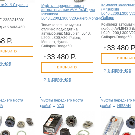
ки Хаб-Ступица
Комплект колесных
Муфты переднего моста
(Mitsubishi
автоматические AVM-943D для
L040,L200,L300,V20
Mitsubishi
Gallope
L040,L200,L300,V20,Pajero,Montero
123S3G15901
Комплект автомати
Такие колесные муфты
д хаб AVM-460
(хабов) AVM943D (M
отлично подходят на
L040,L200,L300,V20
автомобили: Mitsubishi L040,
Galloper/Dodge50
L200, L300,V20, Pajero,
8 Р.
Montero, Hyundai
33 480 Р
Galloper/Dodge50
 КОРЗИНУ
33 480 Р.
В КОРЗИ
РАННОЕ
В КОРЗИНУ
В ИЗБРАННОЕ
В ИЗБРАННОЕ
еднего моста
Муфты переднего моста
Муфты переднего 
IA
(хабы)
→
УАЗ
(хабы)
→
NISSAN