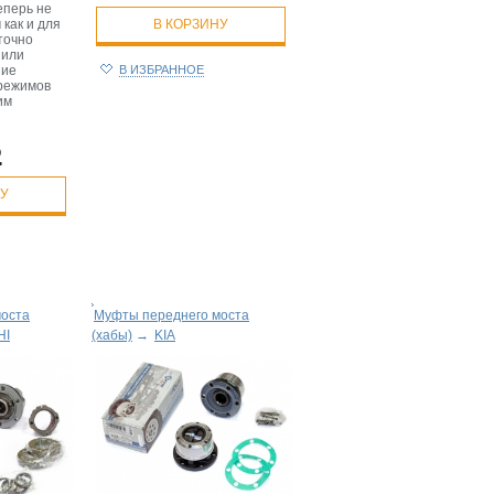
еперь не
 как и для
В КОРЗИНУ
точно
 или
ние
В ИЗБРАННОЕ
режимов
им
.
НУ
моста
Муфты переднего моста
HI
(хабы)
→
KIA