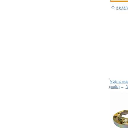
В ИЗБ
Муфты пер
(хабы)
→
Г