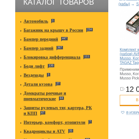
КАТАЛОГ ТОВАРОВ
(хабы)
→
S
Автомобиль
1
Багажник на крышу в России
234
Бампер передний
447
Бампер задний
367
Комплект 
(хабов) A
Блокировка дифференциала
111
Musso, Kora
TAGAZ Tag
Боди лифт
130
Применимо
Musso, Kora
Вездеходы
1
Musso Pick
Детали кузова
27
12 
Домкраты реечные и
пневматические
64
В
Защиты рулевых тяг, картера, РК
В ИЗБ
и КПП
67
Интерьер, комфорт, отопители
7
Квадроциклы и ATV
35