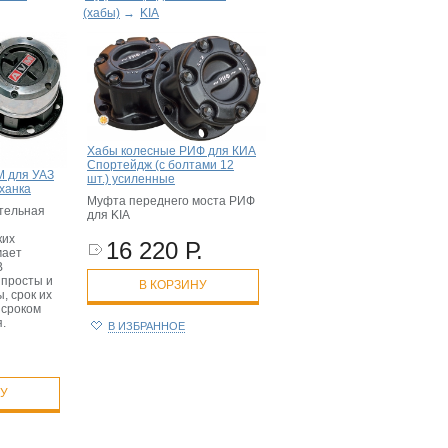
(хабы)
→
KIA
Хабы колесные РИФ для КИА
Спортейдж (с болтами 12
M для УАЗ
шт.) усиленные
ханка
Муфта переднего моста РИФ
тельная
для KIA
ких
16 220 Р.
мает
В
 просты и
В КОРЗИНУ
, срок их
 сроком
я.
В ИЗБРАННОЕ
.
НУ