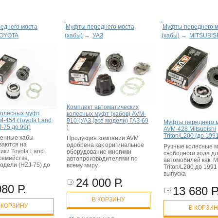
еднего моста
Муфты переднего моста
Муфты переднего 
OYOTA
(хабы)
→
УАЗ
(хабы)
→
MITSUBIS
Комплект автоматических
колесных муфт
колесных муфт (хабов) AVM-
M-454 (Toyota Land
910 (УАЗ (все модели) ГАЗ-69
Муфты переднего 
J-75 до 99г)
)
AVM-428 Mitsubishi
Triton/L200 (до 1991 
ленные хабы
Продукция компании AVM
ваются на
одобрена как оригинальное
Ручные колесные 
ики Toyota Land
оборудование многими
свободного хода дл
 семейства,
автопроизводителями по
автомобилей как: Mi
одели (HZJ-75) до
всему миру.
Triton/L200 до 1991
выпуска
24 000 Р.
080 Р.
13 680 Р
В КОРЗИНУ
 КОРЗИНУ
В КОРЗИ