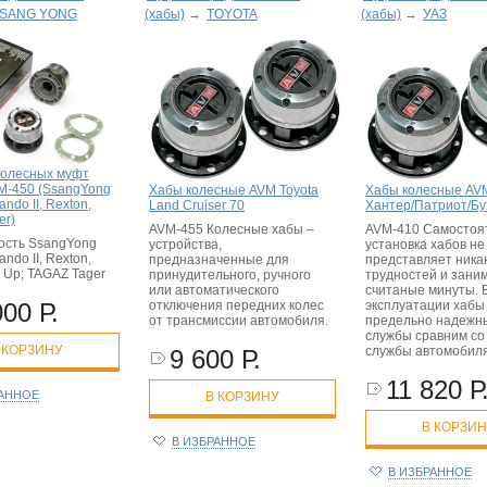
SANG YONG
(хабы)
→
TOYOTA
(хабы)
→
УАЗ
колесных муфт
VM-450 (SsangYong
Хабы колесные AVM Toyota
Хабы колесные AV
ndo II, Rexton,
Land Cruiser 70
Хантер/Патриот/Бу
er)
AVM-455 Колесные хабы –
AVM-410 Самостоя
сть SsangYong
устройства,
установка хабов не
ndo II, Rexton,
предназначенные для
представляет ника
 Up; TAGAZ Tager
принудительного, ручного
трудностей и зани
или автоматического
считаные минуты. 
отключения передних колес
эксплуатации хабы
000 Р.
от трансмиссии автомобиля.
предельно надежны
службы сравним со
 КОРЗИНУ
службы автомобил
9 600 Р.
11 820 Р
РАННОЕ
В КОРЗИНУ
В КОРЗИ
В ИЗБРАННОЕ
В ИЗБРАННОЕ