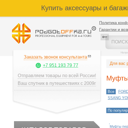
Купить аксессуары и багаж
Политика конф
Гарантии и воз
Напр
Заказать звонок консультанта
Для вас 
+7 951 193 79 77
Отправляем товары по всей России!
Муфты 
Ваш спутник в путешествиях с 2009г
Все
FOR
SSANG YO
По популяр
Муфты пер