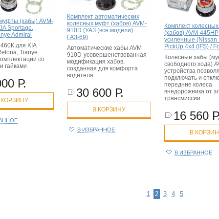
Комплект автоматических
муфты (хабы) AVM-
колесных муфт (хабов) AVM-
Комплект колесных
IA Sportage,
910D (УАЗ (все модели)
(хабов) AVM-445НР
anye Admiral
ГАЗ-69)
усиленные (Nissan 
460К для KIA
PickUp 4x4 (IFS) / F
Автоматические хабы AVM
Retona, Tianye
910D-усовершенствованная
Колесные хабы (м
 комплектации со
модификация хабов,
свободного хода) 
и гайками
созданная для комфорта
устройства позво
водителя.
подключать и откл
000 Р.
передние колеса
30 600 Р.
внедорожника от э
трансмиссии.
 КОРЗИНУ
В КОРЗИНУ
16 560 Р
РАННОЕ
В ИЗБРАННОЕ
В КОРЗИ
В ИЗБРАННОЕ
1
2
3
4
5