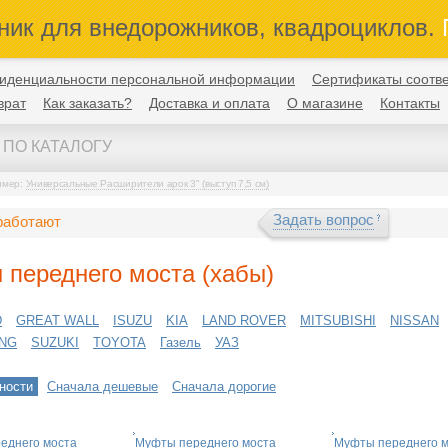
ник для внедорожников, квадроциклов.
П
иденциальности персональной информации
Сертификаты соотве
врат
Как заказать?
Доставка и оплата
О магазине
Контакты
имер:
Универсальные Расширители арок 3" (выступ 7,5 см)
Задать вопрос
работают
переднего моста (хабы)
D
GREAT WALL
ISUZU
KIA
LAND ROVER
MITSUBISHI
NISSAN
NG
SUZUKI
TOYOTA
Газель
УАЗ
ности
Сначала дешевые
Сначала дорогие
еднего моста
Муфты переднего моста
Муфты переднего 