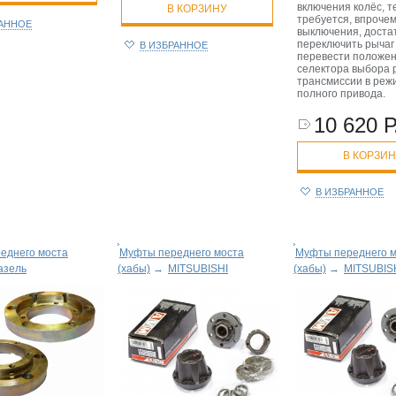
включения колёс, т
В КОРЗИНУ
требуется, впрочем
РАННОЕ
выключения, доста
переключить рычаг
В ИЗБРАННОЕ
перевести положе
селектора выбора 
трансмиссии в реж
полного привода.
10 620 Р
В КОРЗИ
В ИЗБРАННОЕ
еднего моста
Муфты переднего моста
Муфты переднего 
азель
(хабы)
→
MITSUBISHI
(хабы)
→
MITSUBIS