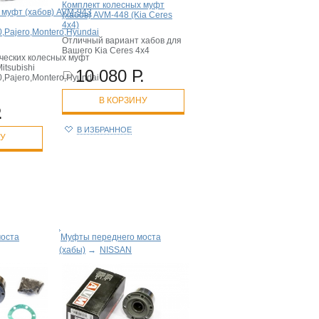
Комплект колесных муфт
 муфт (хабов) AVM-943
(хабов) AVM-448 (Kia Ceres
4x4)
,Pajero,Montero,Hyundai
Отличный вариант хабов для
Вашего Kia Ceres 4x4
ческих колесных муфт
itsubishi
10 080 Р.
,Pajero,Montero,Hyundai
В КОРЗИНУ
.
В ИЗБРАННОЕ
НУ
моста
Муфты переднего моста
(хабы)
→
NISSAN