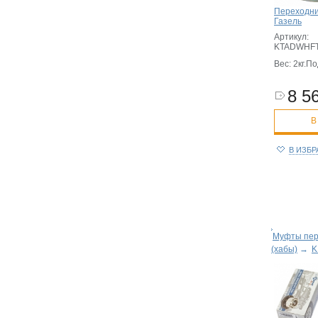
Переходни
Газель
Артикул:
KTADWHFT
Вес: 2кг.
По
8 56
В
В ИЗБ
Муфты пер
(хабы)
→
K