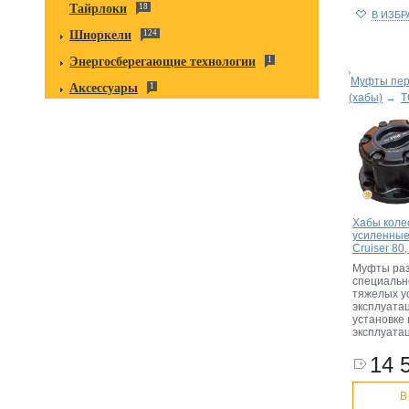
Тайрлоки
18
В ИЗБ
Шноркели
124
Энергосберегающие технологии
1
Муфты пер
Аксессуары
1
(хабы)
→
T
Хабы кол
усиленные
Cruiser 80
Муфты ра
специальн
тяжелых у
эксплуата
установке
эксплуата
14 
В