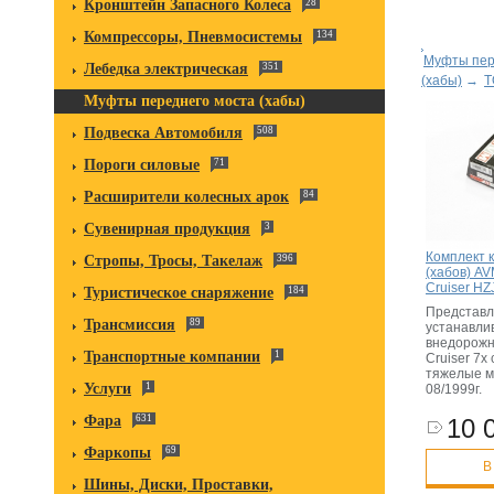
Кронштейн Запасного Колеса
28
Компрессоры, Пневмосистемы
134
Муфты пер
Лебедка электрическая
351
(хабы)
→
T
Муфты переднего моста (хабы)
Подвеска Автомобиля
508
Пороги силовые
71
Расширители колесных арок
84
Сувенирная продукция
3
Комплект 
Стропы, Тросы, Такелаж
396
(хабов) AV
Cruiser HZ
Туристическое снаряжение
184
Представ
Трансмиссия
89
устанавли
внедорожн
Транспортные компании
1
Cruiser 7x
тяжелые м
Услуги
1
08/1999г.
Фара
631
10 
Фаркопы
69
В
Шины, Диски, Проставки,