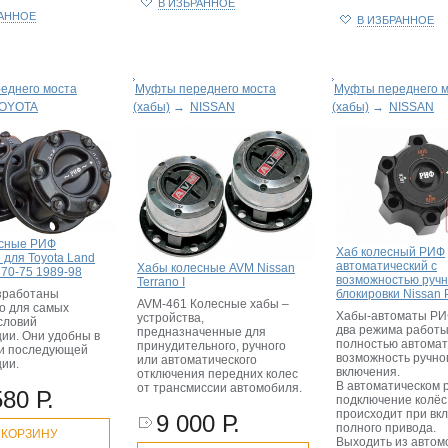
В ИЗБРАННОЕ
РАННОЕ
В ИЗБРАННОЕ
еднего моста
Муфты переднего моста
Муфты переднего 
OYOTA
(хабы)
→
NISSAN
(хабы)
→
NISSAN
есные РИФ
Хаб колесный РИФ
 для Toyota Land
автоматический с
Хабы колесные AVM Nissan
, 70-75 1989-98
возможностью руч
Terrano I
блокировки Nissan P
зработаны
AVM-461 Колесные хабы –
о для самых
Хабы-автоматы РИ
устройства,
словий
два режима работы
предназначенные для
ции. Они удобны в
полностью автомат
принудительного, ручного
 и последующей
возможность ручно
или автоматического
ции.
включения.
отключения передних колес
В автоматическом 
от трансмиссии автомобиля.
580 Р.
подключение колёс
происходит при вк
9 000 Р.
полного привода.
 КОРЗИНУ
Выходить из автом