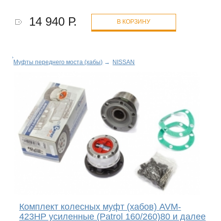
14 940 Р.
В КОРЗИНУ
Муфты переднего моста (хабы)
→
NISSAN
Комплект колесных муфт (хабов) AVM-
423HP усиленные (Patrol 160/260)80 и далее