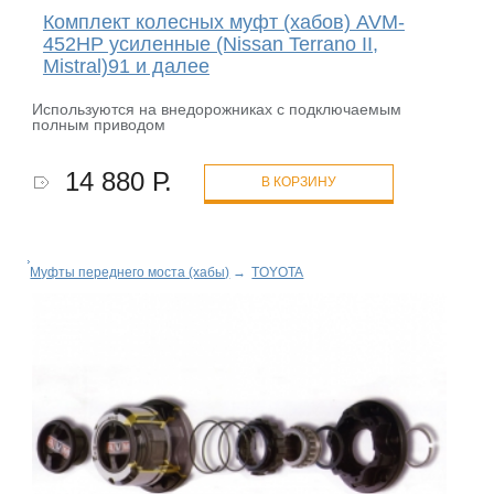
Комплект колесных муфт (хабов) AVM-
452НР усиленные (Nissan Terrano II,
Mistral)91 и далее
Используются на внедорожниках с подключаемым
полным приводом
14 880 Р.
В КОРЗИНУ
Муфты переднего моста (хабы)
→
TOYOTA