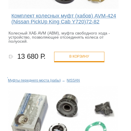
Комплект колесных муфт (хабов) AVM-424
(Nissan PickUp King Cab Y720)72-82
Колесный ХАБ AVM (АВМ), муфта свободного хода -
устройство, позволяющее отсоединять колеса от
полуосей.
13 680 Р.
В КОРЗИНУ
Муфты переднего моста (хабы)
→
NISSAN