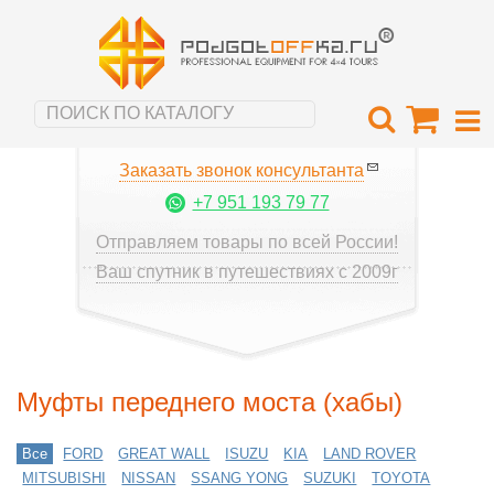
Заказать звонок консультанта
+7 951 193 79 77
Отправляем товары по всей России!
Ваш спутник в путешествиях с 2009г
Муфты переднего моста (хабы)
Все
FORD
GREAT WALL
ISUZU
KIA
LAND ROVER
MITSUBISHI
NISSAN
SSANG YONG
SUZUKI
TOYOTA