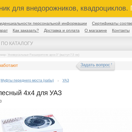
ник для внедорожников, квадроциклов.
П
иденциальности персональной информации
Сертификаты соотве
врат
Как заказать?
Доставка и оплата
О магазине
Контакты
имер:
Универсальные Расширители арок 3" (выступ 7,5 см)
Задать вопрос
работают
Муфты переднего моста (хабы)
УАЗ
лесный 4x4 для УАЗ
0