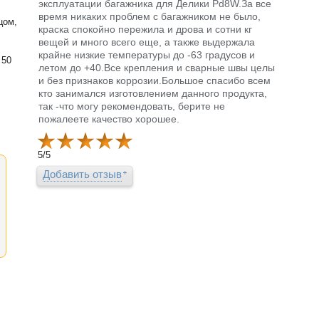
эксплуатации багажника для Делики Pd8W.За все
время никаких проблем с багажником не было,
цом,
краска спокойно пережила и дрова и сотни кг
вещей и много всего еще, а также выдержала
крайне низкие температуры до -63 градусов и
 50
летом до +40.Все крепления и сварные швы целы
и без признаков коррозии.Большое спасибо всем
кто занимался изготовлением данного продукта,
так -что могу рекомендовать, берите не
пожалеете качество хорошее.
5
/
5
Добавить отзыв