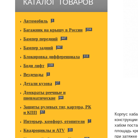
КАТАЛОГ ТОВАРОВ
Автомобиль
1
Багажник на крышу в России
234
Бампер передний
447
Бампер задний
367
Блокировка дифференциала
111
Боди лифт
130
Вездеходы
1
Детали кузова
27
Домкраты реечные и
пневматические
64
Защиты рулевых тяг, картера, РК
и КПП
67
Корпус хаба
конструкции
Интерьер, комфорт, отопители
7
хабом пост
Квадроциклы и ATV
35
площадь кр
при затяжк