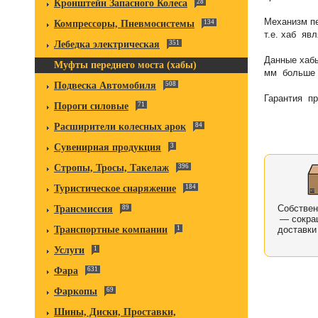
Кронштейн Запасного Колеса
28
Механизм п
Компрессоры, Пневмосистемы
134
т.е. хаб яв
Лебедка электрическая
351
Данные хабы
Муфты переднего моста (хабы)
мм больше 
Подвеска Автомобиля
508
Гарантия про
Пороги силовые
71
Расширители колесных арок
84
Сувенирная продукция
3
Стропы, Тросы, Такелаж
396
Туристическое снаряжение
184
Собстве
Трансмиссия
89
— сокра
Транспортные компании
1
доставки
Услуги
1
Фара
631
Фаркопы
69
Шины, Диски, Проставки,