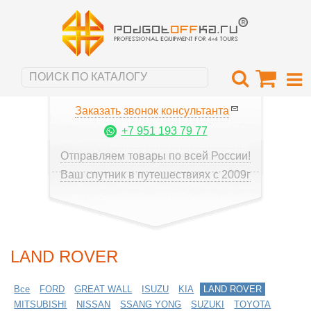
Заказать звонок консультанта
+7 951 193 79 77
Отправляем товары по всей России!
Ваш спутник в путешествиях с 2009г
LAND ROVER
Все
FORD
GREAT WALL
ISUZU
KIA
LAND ROVER
MITSUBISHI
NISSAN
SSANG YONG
SUZUKI
TOYOTA