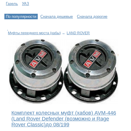
Газель
УАЗ
По популярности
Сначала дешевые
Сначала дорогие
Муфты переднего моста (хабы)
→
LAND ROVER
Комплект колесных муфт (хабов) AVM-446
(Land Rover Defender (возможно и Rage
Rover Classic)до 08/199