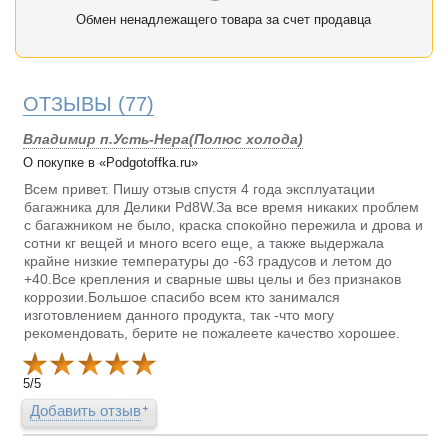
Обмен ненадлежащего товара за счет продавца
ОТЗЫВЫ
(77)
Владимир п.Усть-Нера(Полюс холода)
О покупке в «Podgotoffka.ru»
Всем привет. Пишу отзыв спустя 4 года эксплуатации
багажника для Делики Pd8W.За все время никаких проблем
с багажником не было, краска спокойно пережила и дрова и
сотни кг вещей и много всего еще, а также выдержала
крайне низкие температуры до -63 градусов и летом до
+40.Все крепления и сварные швы целы и без признаков
коррозии.Большое спасибо всем кто занимался
изготовлением данного продукта, так -что могу
рекомендовать, берите не пожалеете качество хорошее.
5
/
5
Добавить отзыв