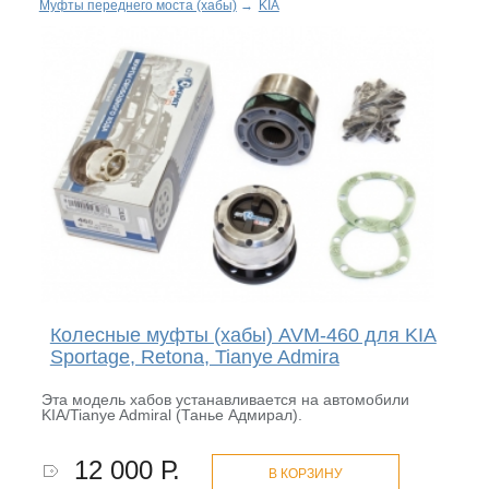
Муфты переднего моста (хабы)
→
KIA
Колесные муфты (хабы) AVM-460 для KIA
Sportage, Retona, Tianye Admira
Эта модель хабов устанавливается на автомобили
KIA/Tianye Admiral (Танье Адмирал).
12 000 Р.
В КОРЗИНУ