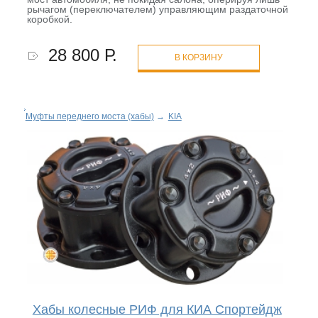
рычагом (переключателем) управляющим раздаточной
коробкой.
28 800 Р.
В КОРЗИНУ
Муфты переднего моста (хабы)
→
KIA
Хабы колесные РИФ для КИА Спортейдж