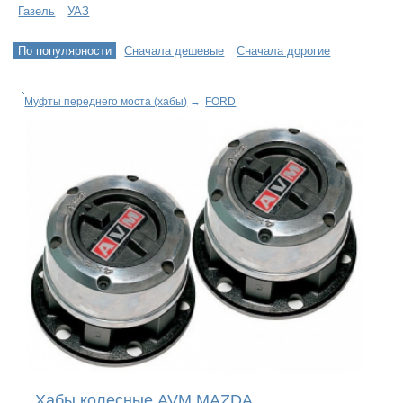
Газель
УАЗ
По популярности
Сначала дешевые
Сначала дорогие
Муфты переднего моста (хабы)
→
FORD
Хабы колесные AVM MAZDA