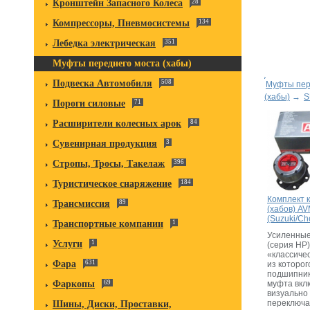
Кронштейн Запасного Колеса
28
Компрессоры, Пневмосистемы
134
Лебедка электрическая
351
Муфты переднего моста (хабы)
Подвеска Автомобиля
508
Муфты пер
(хабы)
→
S
Пороги силовые
71
Расширители колесных арок
84
Сувенирная продукция
3
Стропы, Тросы, Такелаж
396
Туристическое снаряжение
184
Комплект 
Трансмиссия
89
(хабов) A
(Suzuki/Ch
Транспортные компании
1
Усиленны
Услуги
1
(серия HP
«классиче
Фара
631
из которог
подшипник
муфта вкл
Фаркопы
69
визуально
переключа
Шины, Диски, Проставки,