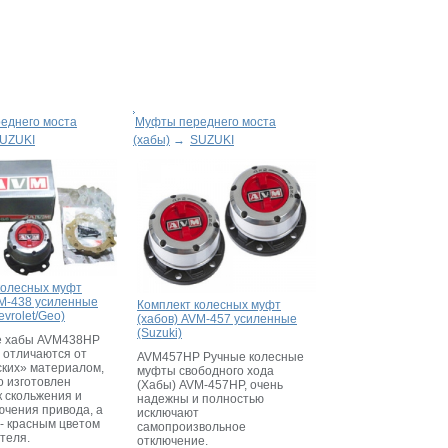
еднего моста
Муфты переднего моста
UZUKI
(хабы)
→
SUZUKI
колесных муфт
VM-438 усиленные
Комплект колесных муфт
evrolet/Geo)
(хабов) AVM-457 усиленные
(Suzuki)
е хабы AVM438HP
) отличаются от
AVM457HP Ручные колесные
ских» материалом,
муфты свободного хода
о изготовлен
(Хабы)
AVM-457HP, очень
 скольжения и
надежны и полностью
ючения привода, а
исключают
 - красным цветом
самопроизвольное
теля.
отключение.