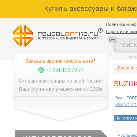
Купить аксессуары и багаж
Политика конф
Гарантии и воз
Напр
Заказать звонок консультанта
Для вас 
+7 951 193 79 77
Отправляем товары по всей России!
SUZUK
Ваш спутник в путешествиях с 2009г
Все
FOR
SSANG YO
По популяр
Муфты пер