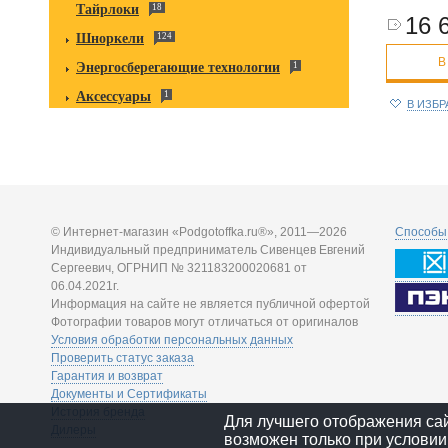
Тайрлоки
18
16 
Шноркели
124
В
Энергосберегающие технологии
1
Аксессуары
1
В ИЗБ
© Интернет-магазин «Podgotoffka.ru®», 2011—2026
Способы 
Индивидуальный предприниматель Сивенцев Евгений
Сергеевич, ОГРНИП № 321183200020681 от
06.04.2021г.
Информация на сайте не является публичной офертой
Фотографии товаров могут отличаться от оригиналов
Условия обработки персональных данных
Проверить статус заказа
Гарантия и возврат
Документы и Сертификаты
История бренда
Для лучшего отображения са
Дилеры
возможен только при условии