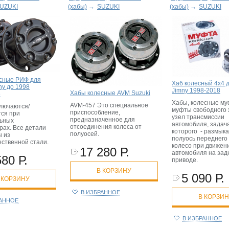
UZUKI
(хабы)
→
SUZUKI
(хабы)
→
SUZUKI
сные РИФ для
Хаб колесный 4x4 д
ny до 1998
Jimny 1998-2018
Хабы колесные AVM Suzuki
е
Хабы, колесные му
AVM-457 Это специальное
лючаются/
муфты свободного 
приспособление,
ся при
узел трансмиссии
предназначенное для
ьных
автомобиля, задач
отсоединения колеса от
рах. Все детали
которого - размыка
полуосей.
 из
полуось переднего
ественной стали.
колесо при движен
17 280 Р.
автомобиля на зад
580 Р.
приводе.
В КОРЗИНУ
5 090 Р.
 КОРЗИНУ
В ИЗБРАННОЕ
В КОРЗИ
РАННОЕ
В ИЗБРАННОЕ