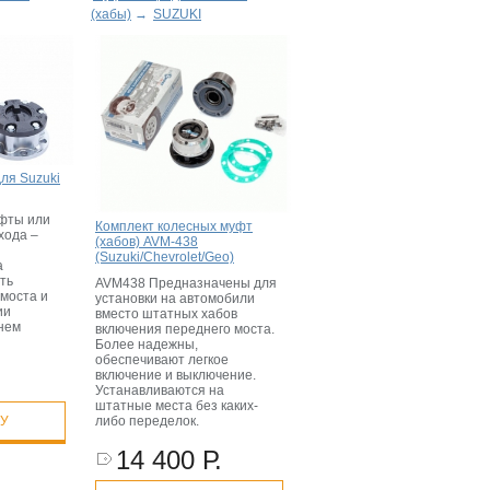
(хабы)
→
SUZUKI
ля Suzuki
фты или
Комплект колесных муфт
хода –
(хабов) AVM-438
(Suzuki/Chevrolet/Geo)
а
ть
AVM438 Предназначены для
 моста и
установки на автомобили
ии
вместо штатных хабов
нем
включения переднего моста.
Более надежны,
обеспечивают легкое
включение и выключение.
Устанавливаются на
штатные места без каких-
либо переделок.
НУ
14 400 Р.