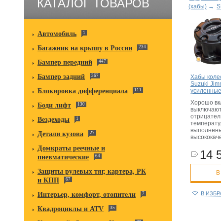
КАТАЛОГ ТОВАРОВ
(хабы)
→
S
Автомобиль
1
Багажник на крышу в России
234
Бампер передний
447
Бампер задний
367
Хабы коле
Suzuki Jim
усиленны
Блокировка дифференциала
111
Хорошо вк
Боди лифт
130
выключают
отрицател
Вездеходы
1
температу
выполнены
Детали кузова
27
высококач
Домкраты реечные и
14 
пневматические
64
Защиты рулевых тяг, картера, РК
В
и КПП
67
В ИЗБ
Интерьер, комфорт, отопители
7
Квадроциклы и ATV
35