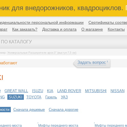
ник для внедорожников, квадроциклов.
П
иденциальности персональной информации
Сертификаты соотве
врат
Как заказать?
Доставка и оплата
О магазине
Контакты
имер:
Универсальные Расширители арок 3" (выступ 7,5 см)
Задать вопрос
работают
I
D
GREAT WALL
ISUZU
KIA
LAND ROVER
MITSUBISHI
NISSAN
NG
SUZUKI
TOYOTA
Газель
УАЗ
ности
Сначала дешевые
Сначала дорогие
еднего моста
Муфты переднего моста
Муфты переднего 