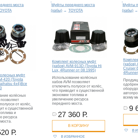
еднего моста
Муфты переднего моста
Муфты п
OYOTA
(хабы)
→
TOYOTA
(хабы)
Комплек
Комплект колесных муфт
(хабов) 
(хабов) AVM-913D (Toyota Hi
Cruiser 6
Lux, 4Runner от 08.1995)
4Runner,
колесных муфт
Использование колёсных
M-420 (Toyota
Продукц
хабов AVM позволяет
Daihatsu 4x4)Все
одобрен
отключить полуоси от колёс,
80
оборудо
что приводит к существенной
автопро
экономии топлива и
ание колёсных
всему ми
увеличению ресурса
 позволяет
переднего моста.
полуоси от колёс,
9 
дит к существенной
27 360 Р.
топлива и
ю ресурса
 моста.
В КОРЗИНУ
520 Р.
В 
В ИЗБРАННОЕ