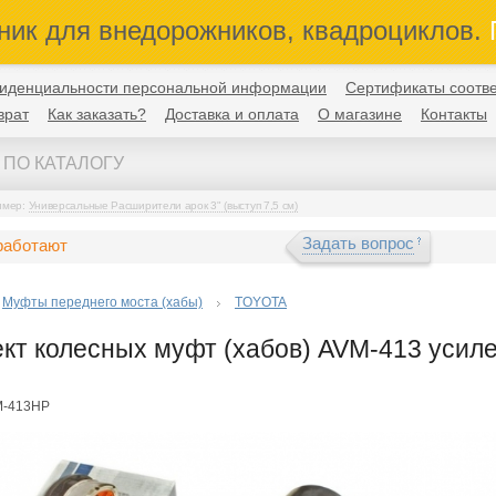
ник для внедорожников, квадроциклов.
П
иденциальности персональной информации
Сертификаты соотве
врат
Как заказать?
Доставка и оплата
О магазине
Контакты
имер:
Универсальные Расширители арок 3" (выступ 7,5 см)
Задать вопрос
работают
Муфты переднего моста (хабы)
TOYOTA
кт колесных муфт (хабов) AVM-413 усиле
M-413HP