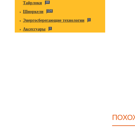
Тайрлоки
18
Шноркели
124
Энергосберегающие технологии
1
Аксессуары
1
ПОХО