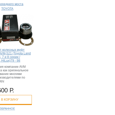
ереднего моста
→
TOYOTA
т колесных муфт
AVM-521 (Toyota Land
, 7 и 8 серии /
 HiLux)79 - 98
ия компании AVM
а как оригинальное
вание многими
изводителями по
ру.
600 Р.
В КОРЗИНУ
ИЗБРАННОЕ