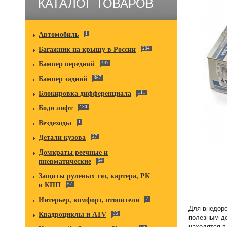
КАТАЛОГ ТОВАРОВ
Автомобиль
1
Багажник на крышу в России
234
Бампер передний
447
Бампер задний
367
Блокировка дифференциала
111
Боди лифт
130
Вездеходы
1
Детали кузова
27
Домкраты реечные и
пневматические
64
Защиты рулевых тяг, картера, РК
и КПП
67
Интерьер, комфорт, отопители
7
Для внедор
Квадроциклы и ATV
35
полезным до
находятся в