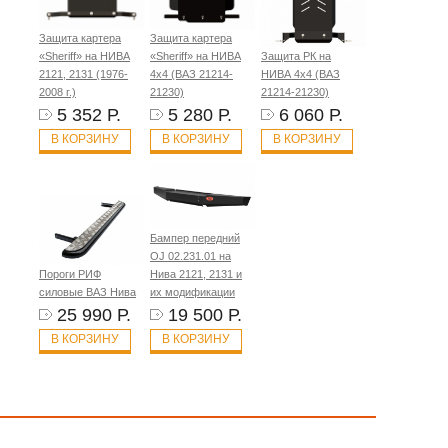
Защита картера
Защита картера
«Sheriff» на НИВА
«Sheriff» на НИВА
Защита РК на
2121, 2131 (1976-
4x4 (ВАЗ 21214-
НИВА 4x4 (ВАЗ
2008 г.)
21230)
21214-21230)
5 352 Р.
5 280 Р.
6 060 Р.
В КОРЗИНУ
В КОРЗИНУ
В КОРЗИНУ
Бампер передний
OJ 02.231.01 на
Пороги РИФ
Нива 2121, 2131 и
силовые ВАЗ Нива
их модификации
25 990 Р.
19 500 Р.
В КОРЗИНУ
В КОРЗИНУ