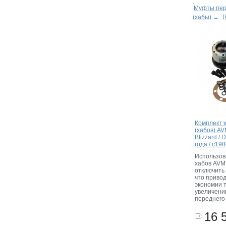
Муфты пер
(хабы)
→
T
Комплект 
(хабов) AV
Blizzard / 
года / с19
Использов
хабов AVM
отключить 
что приво
экономии 
увеличени
переднего
16 