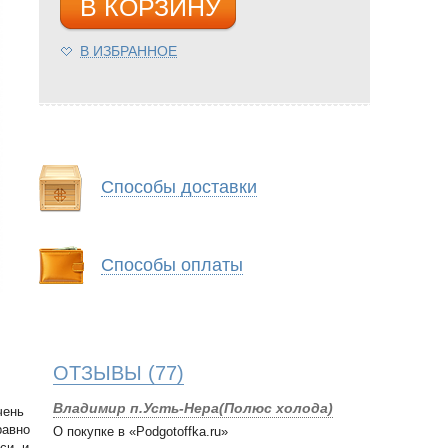
В КОРЗИНУ
В ИЗБРАННОЕ
Способы доставки
Способы оплаты
ОТЗЫВЫ
(77)
Владимир п.Усть-Нера(Полюс холода)
чень
равно
О покупке в «Podgotoffka.ru»
си, и