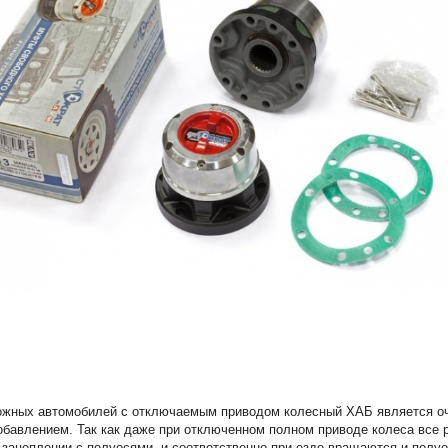
ожных автомобилей с отключаемым приводом колесный ХАБ является о
бавлением. Так как даже при отключенном полном приводе колеса все 
 зацеплении с полуосями, и соответственно при езде вращаются и полуо