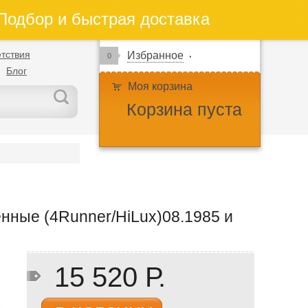
одбор и быстрая доставка
тствия
Избранное
0
Блог
Моя корзина
Корзина пуста
нные (4Runner/HiLux)08.1985 и
15 520 Р.