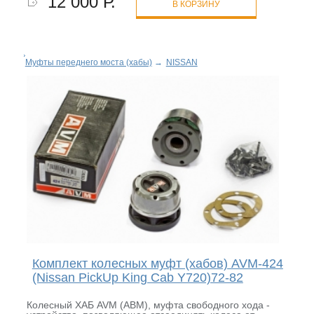
12 000 Р.
В КОРЗИНУ
Муфты переднего моста (хабы)
→
NISSAN
Комплект колесных муфт (хабов) AVM-424
(Nissan PickUp King Cab Y720)72-82
Колесный ХАБ AVM (АВМ), муфта свободного хода -