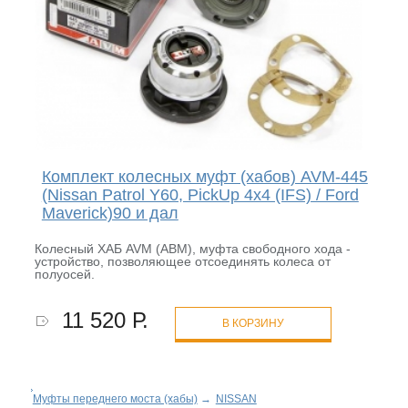
Комплект колесных муфт (хабов) AVM-445
(Nissan Patrol Y60, PickUp 4x4 (IFS) / Ford
Maverick)90 и дал
Колесный ХАБ AVM (АВМ), муфта свободного хода -
устройство, позволяющее отсоединять колеса от
полуосей.
11 520 Р.
В КОРЗИНУ
Муфты переднего моста (хабы)
→
NISSAN