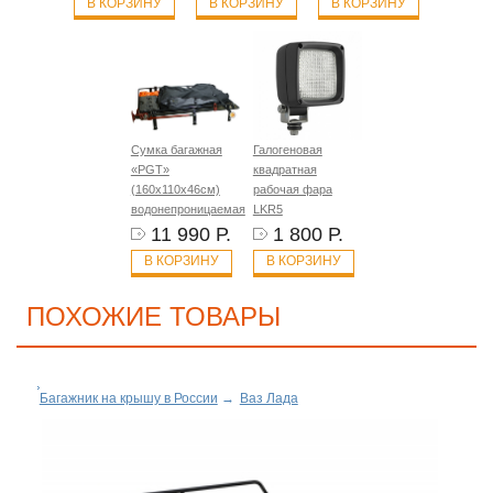
В КОРЗИНУ
В КОРЗИНУ
В КОРЗИНУ
Сумка багажная
Галогеновая
«PGT»
квадратная
(160х110х46см)
рабочая фара
водонепроницаемая
LKR5
11 990 Р.
1 800 Р.
В КОРЗИНУ
В КОРЗИНУ
ПОХОЖИЕ ТОВАРЫ
Багажник на крышу в России
→
Ваз Лада