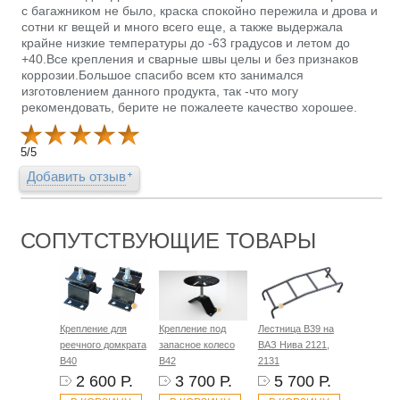
с багажником не было, краска спокойно пережила и дрова и
сотни кг вещей и много всего еще, а также выдержала
крайне низкие температуры до -63 градусов и летом до
+40.Все крепления и сварные швы целы и без признаков
коррозии.Большое спасибо всем кто занимался
изготовлением данного продукта, так -что могу
рекомендовать, берите не пожалеете качество хорошее.
5
/
5
Добавить отзыв
СОПУТСТВУЮЩИЕ ТОВАРЫ
Крепление для
Крепление под
Лестница B39 на
реечного домкрата
запасное колесо
ВАЗ Нива 2121,
B40
B42
2131
2 600 Р.
3 700 Р.
5 700 Р.