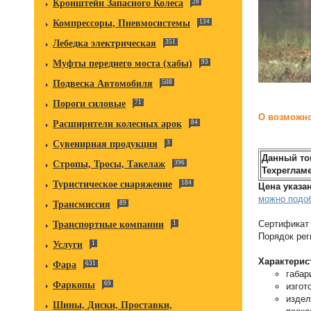
Кронштейн Запасного Колеса
28
Компрессоры, Пневмосистемы
134
Лебедка электрическая
351
Муфты переднего моста (хабы)
93
Подвеска Автомобиля
508
Пороги силовые
71
О возможно
Расширители колесных арок
84
Сувенирная продукция
3
Данный то
Стропы, Тросы, Такелаж
396
Техрегламе
Туристическое снаряжение
184
Цена указан
можно подоб
Трансмиссия
89
Сертификат 
Транспортные компании
1
Порядок рег
Услуги
1
Характерис
Фара
631
габар
Фаркопы
69
изгот
издел
Шины, Диски, Проставки,