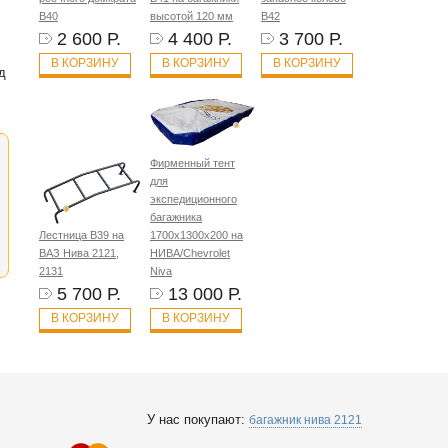
B40
высотой 120 мм
B42
2 600 Р.
4 400 Р.
3 700 Р.
В КОРЗИНУ
В КОРЗИНУ
В КОРЗИНУ
д
Фирменный тент
для
экспедиционного
багажника
Лестница B39 на
1700х1300х200 на
ВАЗ Нива 2121,
НИВА/Chevrolet
2131
Niva
5 700 Р.
13 000 Р.
В КОРЗИНУ
В КОРЗИНУ
У нас покупают:
багажник нива 2121