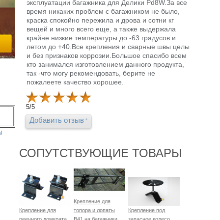
эксплуатации багажника для Делики Pd8W.За все
время никаких проблем с багажником не было,
краска спокойно пережила и дрова и сотни кг
вещей и много всего еще, а также выдержала
крайне низкие температуры до -63 градусов и
летом до +40.Все крепления и сварные швы целы
и без признаков коррозии.Большое спасибо всем
кто занимался изготовлением данного продукта,
так -что могу рекомендовать, берите не
пожалеете качество хорошее.
5
/
5
Добавить отзыв
ы
СОПУТСТВУЮЩИЕ ТОВАРЫ
Крепление для
Крепление для
топора и лопаты
Крепление под
реечного домкрата
B41 на багажники
запасное колесо