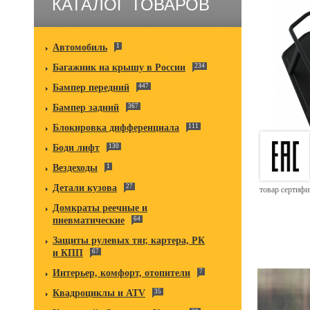
КАТАЛОГ ТОВАРОВ
Автомобиль
1
Багажник на крышу в России
234
Бампер передний
447
Бампер задний
367
Блокировка дифференциала
111
Боди лифт
130
Вездеходы
1
Детали кузова
27
товар сертиф
Домкраты реечные и
пневматические
64
Защиты рулевых тяг, картера, РК
и КПП
67
Интерьер, комфорт, отопители
7
Квадроциклы и ATV
35