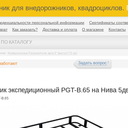
ник для внедорожников, квадроциклов.
П
иденциальности персональной информации
Сертификаты соотве
врат
Как заказать?
Доставка и оплата
О магазине
Контакты
имер:
Универсальные Расширители арок 3" (выступ 7,5 см)
Задать вопрос
работают
ик экспедиционный PGT-B.65 на Нива 5д
-B.65