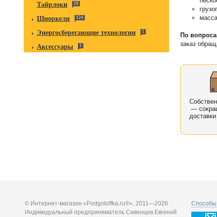
песко
Тайрлоки
18
грузо
масса
Шноркели
124
Энергосберегающие технологии
1
По вопрос
заказ обращ
Аксессуары
1
Собстве
— сокра
доставки
© Интернет-магазин «Podgotoffka.ru®», 2011—2026
Способы 
Индивидуальный предприниматель Сивенцев Евгений