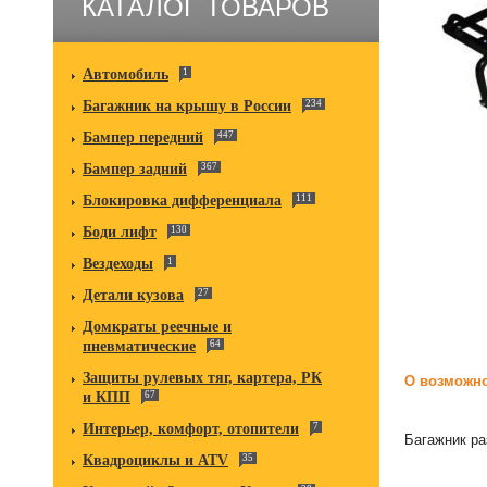
КАТАЛОГ ТОВАРОВ
Автомобиль
1
Багажник на крышу в России
234
Бампер передний
447
Бампер задний
367
Блокировка дифференциала
111
Боди лифт
130
Вездеходы
1
Детали кузова
27
Домкраты реечные и
пневматические
64
Защиты рулевых тяг, картера, РК
О возможно
и КПП
67
Интерьер, комфорт, отопители
7
Багажник ра
Квадроциклы и ATV
35