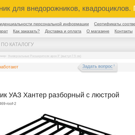
ник для внедорожников, квадроциклов.
П
иденциальности персональной информации
Сертификаты соотве
врат
Как заказать?
Доставка и оплата
О магазине
Контакты
имер:
Универсальные Расширители арок 3" (выступ 7,5 см)
Задать вопрос
работают
ик УАЗ Хантер разборный с люстрой
469-roof-2