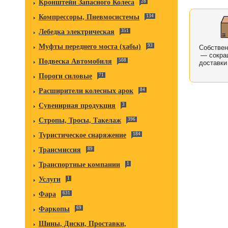
Кронштейн Запасного Колеса
28
Компрессоры, Пневмосистемы
134
Лебедка электрическая
351
Муфты переднего моста (хабы)
93
Собстве
— сокра
Подвеска Автомобиля
508
доставки
Пороги силовые
71
Расширители колесных арок
84
Сувенирная продукция
3
Стропы, Тросы, Такелаж
396
Туристическое снаряжение
184
Трансмиссия
89
Транспортные компании
1
Услуги
1
Фара
631
Фаркопы
69
Шины, Диски, Проставки,