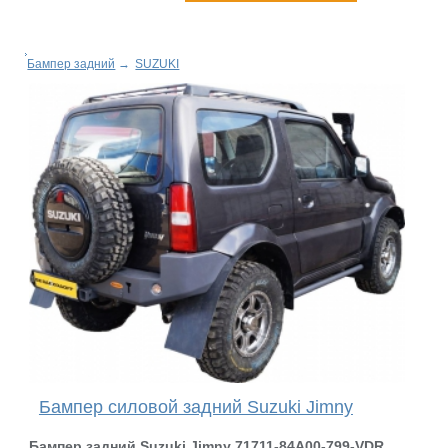
Бампер задний
→
SUZUKI
Бампер силовой задний Suzuki Jimny
Бампер задний Suzuki Jimn
y
71711-84A00-799-VDR