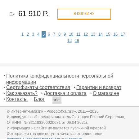
61 910 Р.
В КОРЗИНУ
1
2
3
4
5
6
7
8
9
10
11
12
13
14
15
16
17
18
19
Политика конфиденциальности персональной
информации
Сертификаты соответствия
Гарантии и возврат
Как заказать?
Доставка и оплата
О магазине
Контакты
Блог
© Интернет-магазин «Podgotoffka.ru®», 2011—2026
Индивидуальный предприниматель Сивенцев Евгений Сергеевич,
ОГРНИП № 321183200020681 от 06.04.2021г.
Информация на сайте не является публичной офертой
Фотографии товаров могут отличаться от оригиналов