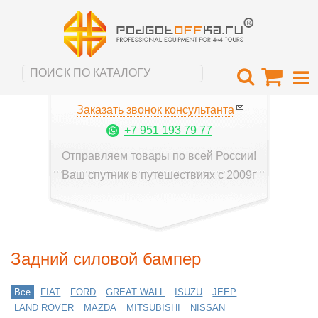
Заказать звонок консультанта
+7 951 193 79 77
Отправляем товары по всей России!
Ваш спутник в путешествиях с 2009г
Задний силовой бампер
Все
FIAT
FORD
GREAT WALL
ISUZU
JEEP
LAND ROVER
MAZDA
MITSUBISHI
NISSAN