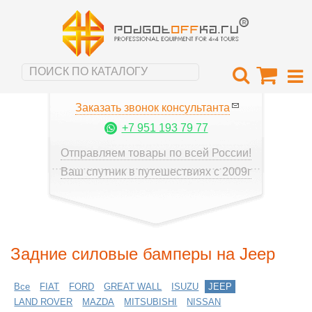
Заказать звонок консультанта
+7 951 193 79 77
Отправляем товары по всей России!
Ваш спутник в путешествиях с 2009г
Задние силовые бамперы на Jeep
Все
FIAT
FORD
GREAT WALL
ISUZU
JEEP
LAND ROVER
MAZDA
MITSUBISHI
NISSAN