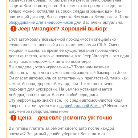
воздействия среды. Но раз Вы уже купили Jeep, банальная
защита Вам не интересна. Этот «монстр» проедет везде, где
только можно, оставляя за собой следы огромных шин. Как
настоящий джипер, Вы наверняка без ума от бездорожья. Тогда
оборудование для внедорожников
для Вас очень актуально.
Jeep Wrangler? Хороший выбор!
Этот автомобиль повышенной проходимости специально
создавался как военный и поставлялся армии США. Очень
мощная машина, за время ее существования проводились
десятки тестов, которые показали, что Jeep Wrangler – это один
из лучших внедорожных авто во всем мире.
Вы владелец этого «красавчика»? Тогда нам незачем
объяснять – для чего нужен задний защитный бампер на Jeep.
Он спасет автомобиль от естественных препятствий, таких как:
камни, бревна, дорожный мусор, пни. Также он отлично
подходит для буксировки. На бампер устанавливается
лебедка, она вытащит Вас из любой передряги.
Эту информацию знают все. Но среди автомобилистов ходя
споры – так ли нужен этот
задний силовой бампер
? Несколько
аргументов представлены ниже.
Цена – дешевле ремонта уж точно
Вы готовы платить за ремонт своего авто после каждой
поездки? Защитный девайс убережет Ваше авто от