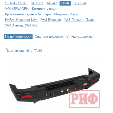
SSANG YONG
SUZUKI
TAGAZ
TANK
TOYOTA
VOLKSWAGEN
Комплектующие
Кронштейны заднего бампера
Микроавтобусы
НИВА, Chevrolet Niva
УАЗ Буханка
УАЗ Патриот, Пикап
УАЗ Хантер, УАЗ 469
По популярности
Сначала дешевые
Сначала дорогие
Бампер задний
→
TANK