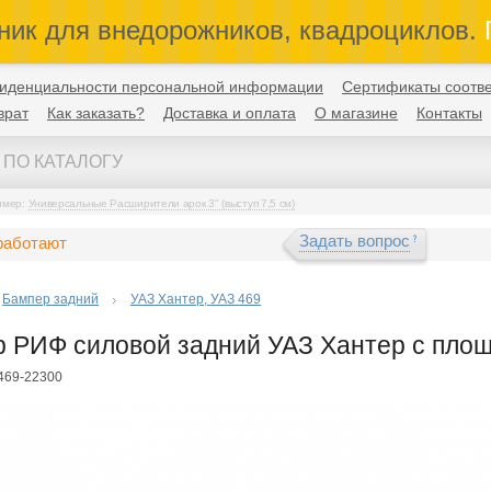
ник для внедорожников, квадроциклов.
П
иденциальности персональной информации
Сертификаты соотве
врат
Как заказать?
Доставка и оплата
О магазине
Контакты
имер:
Универсальные Расширители арок 3" (выступ 7,5 см)
Задать вопрос
работают
Бампер задний
УАЗ Хантер, УАЗ 469
 РИФ силовой задний УАЗ Хантер с площ
F469-22300