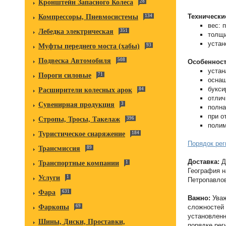
Кронштейн Запасного Колеса
28
Технически
Компрессоры, Пневмосистемы
134
вес: 
Лебедка электрическая
351
толщи
устан
Муфты переднего моста (хабы)
93
Подвеска Автомобиля
508
Особенност
устан
Пороги силовые
71
оснащ
букси
Расширители колесных арок
84
отлич
Сувенирная продукция
3
полна
при о
Стропы, Тросы, Такелаж
396
поли
Туристическое снаряжение
184
Порядок рег
Трансмиссия
89
Доставка:
Д
Транспортные компании
1
География н
Услуги
1
Петропавлов
Фара
631
Важно:
Уваж
сложностей 
Фаркопы
69
установленн
Шины, Диски, Проставки,
порядке рег