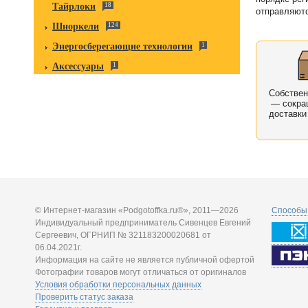
Тайрлоки
18
отправляютс
Шноркели
124
Энергосберегающие технологии
1
Аксессуары
1
Собстве
— сокра
доставки
© Интернет-магазин «Podgotoffka.ru®», 2011—2026
Способы 
Индивидуальный предприниматель Сивенцев Евгений
Сергеевич, ОГРНИП № 321183200020681 от
06.04.2021г.
Информация на сайте не является публичной офертой
Фотографии товаров могут отличаться от оригиналов
Условия обработки персональных данных
Проверить статус заказа