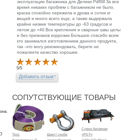
эксплуатации багажника для Делики Pd8W.За все
время никаких проблем с багажником не было,
краска спокойно пережила и дрова и сотни кг
вещей и много всего еще, а также выдержала
крайне низкие температуры до -63 градусов и
летом до +40.Все крепления и сварные швы целы
и без признаков коррозии.Большое спасибо всем
кто занимался изготовлением данного продукта,
так -что могу рекомендовать, берите не
пожалеете качество хорошее.
5
/
5
Добавить отзыв
СОПУТСТВУЮЩИЕ ТОВАРЫ
она.
Сумка багажная
«О
Трос
Шакл \ скоба
«PGT»