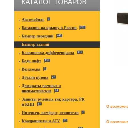
КАТАЛОГ ТОВАРОВ
Автомобиль
1
Багажник на крышу в России
234
Бампер передний
447
Бампер задний
Блокировка дифференциала
111
Боди лифт
130
Вездеходы
1
Детали кузова
27
Домкраты реечные и
пневматические
64
Защиты рулевых тяг, картера, РК
и КПП
67
О возможно
Интерьер, комфорт, отопители
7
Квадроциклы и ATV
35
О возможно