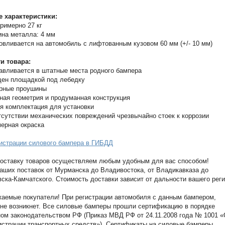
е характеристики:
примерно 27 кг
на металла: 4 мм
овливается на автомобиль с лифтованным кузовом 60 мм (+/- 10 мм)
и товара:
авливается в штатные места родного бампера
ен площадкой под лебедку
рные проушины
ная геометрия и продуманная конструкция
я комплектация для установки
тсутствии механических повреждений чрезвычайно стоек к коррозии
мерная окраска
истрации силового бампера в ГИБДД
оставку товаров осуществляем любым удобным для вас способом!
аших поставок от Мурманска до Владивостока, от Владикавказа до
ска-Камчатского. Стоимость доставки зависит от дальности вашего реги
аемые покупатели! При регистрации автомобиля с данным бампером,
не возникнет. Все силовые бамперы прошли сертификацию в порядке
ом законодательством РФ (Приказ МВД РФ от 24.11.2008 года № 1001 
истрации транспортных средств»). Сертификаты на силовые бамперы