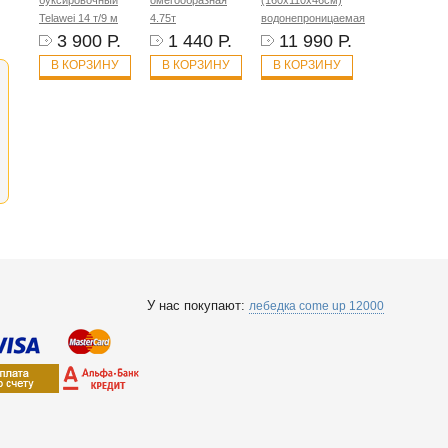
буксировочный
омегообразная
(160х110х46см)
Telawei 14 т/9 м
4.75т
водонепроницаемая
3 900 Р.
1 440 Р.
11 990 Р.
В КОРЗИНУ
В КОРЗИНУ
В КОРЗИНУ
У нас покупают:
лебедка come up 12000