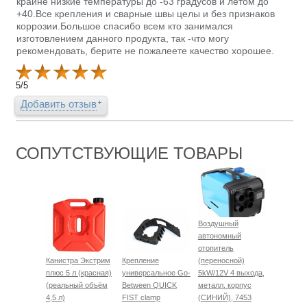
крайне низкие температуры до -63 градусов и летом до
+40.Все крепления и сварные швы целы и без признаков
коррозии.Большое спасибо всем кто занимался
изготовлением данного продукта, так -что могу
рекомендовать, берите не пожалеете качество хорошее.
5
/
5
Добавить отзыв
СОПУТСТВУЮЩИЕ ТОВАРЫ
Воздушный
автономный
отопитель
Канистра Экстрим
Крепление
(переносной)
плюс 5 л (красная)
универсальное Go-
5kW/12V 4 выхода,
(реальный объём
Between QUICK
металл. корпус
4,5 л)
FIST clamp
(СИНИЙ), 7453