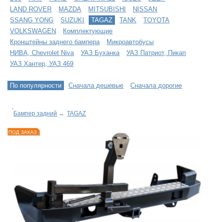
LAND ROVER
MAZDA
MITSUBISHI
NISSAN
SSANG YONG
SUZUKI
TAGAZ
TANK
TOYOTA
VOLKSWAGEN
Комплектующие
Кронштейны заднего бампера
Микроавтобусы
НИВА, Chevrolet Niva
УАЗ Буханка
УАЗ Патриот, Пикап
УАЗ Хантер, УАЗ 469
По популярности
Сначала дешевые
Сначала дорогие
Бампер задний
→
TAGAZ
ПОД ЗАКАЗ