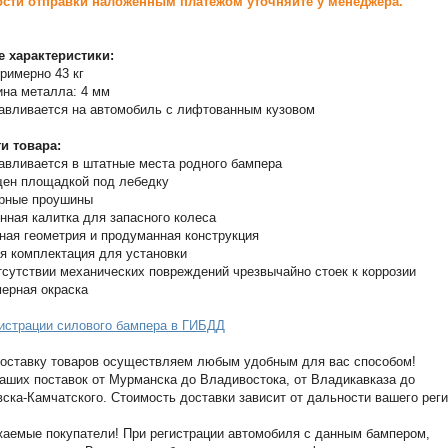
сти отправки наложенным платежом уточняйте у менеджера.
е характеристики:
примерно 43 кг
на металла: 4 мм
авливается на автомобиль с лифтованным кузовом
и товара:
авливается в штатные места родного бампера
ен площадкой под лебедку
рные проушины
нная калитка для запасного колеса
ная геометрия и продуманная конструкция
я комплектация для установки
тсутствии механических повреждений чрезвычайно стоек к коррозии
мерная окраска
истрации силового бампера в ГИБДД
оставку товаров осуществляем любым удобным для вас способом!
аших поставок от Мурманска до Владивостока, от Владикавказа до
ска-Камчатского. Стоимость доставки зависит от дальности вашего реги
аемые покупатели! При регистрации автомобиля с данным бампером,