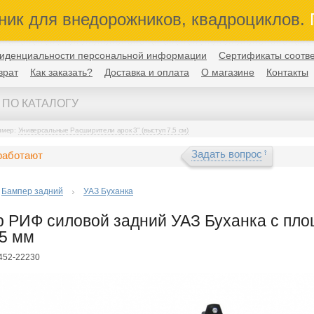
ник для внедорожников, квадроциклов.
П
иденциальности персональной информации
Сертификаты соотве
врат
Как заказать?
Доставка и оплата
О магазине
Контакты
имер:
Универсальные Расширители арок 3" (выступ 7,5 см)
Задать вопрос
работают
Бампер задний
УАЗ Буханка
 РИФ силовой задний УАЗ Буханка с площ
5 мм
F452-22230