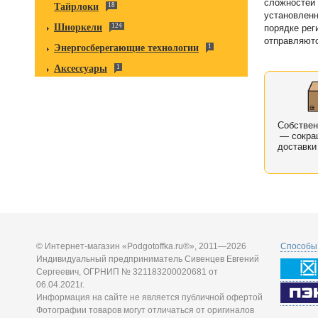
сложностей 
Тайрлоки
18
установленн
Шноркели
124
порядке рег
отправляютс
Энергосберегающие технологии
1
Аксессуары
1
Собстве
— сокра
доставки
© Интернет-магазин «Podgotoffka.ru®», 2011—2026
Способы 
Индивидуальный предприниматель Сивенцев Евгений
Сергеевич, ОГРНИП № 321183200020681 от
06.04.2021г.
Информация на сайте не является публичной офертой
Фотографии товаров могут отличаться от оригиналов