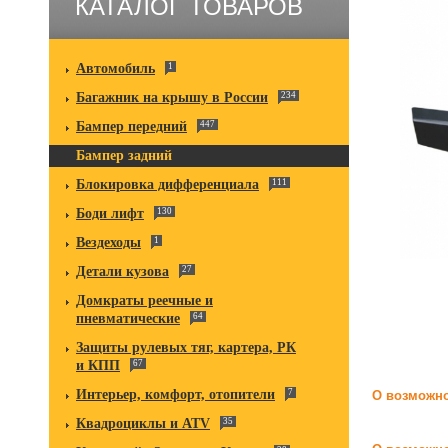
КАТАЛОГ ТОВАРОВ
Автомобиль
1
Багажник на крышу в России
234
Бампер передний
447
Бампер задний
Блокировка дифференциала
111
Боди лифт
130
Вездеходы
1
Детали кузова
27
Домкраты реечные и
пневматические
64
Защиты рулевых тяг, картера, РК
и КПП
67
Интерьер, комфорт, отопители
7
О возможно
Квадроциклы и ATV
35