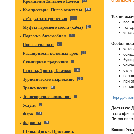
О возможно
Кронштейн Запасного Колеса
28
Компрессоры, Пневмосистемы
134
Технически
Лебедка электрическая
351
вес: 
толщи
Муфты переднего моста (хабы)
93
устан
Подвеска Автомобиля
508
Особенност
Пороги силовые
71
устан
Расширители колесных арок
84
оснащ
букси
Сувенирная продукция
3
усиле
отлич
Стропы, Тросы, Такелаж
396
полна
Туристическое снаряжение
184
при о
поли
Трансмиссия
89
Транспортные компании
1
Порядок рег
Услуги
1
Доставка:
Д
География н
Фара
631
Петропавлов
Фаркопы
69
Важно:
Уваж
Шины, Диски, Проставки,