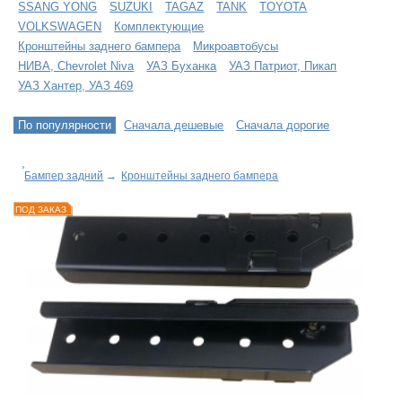
SSANG YONG
SUZUKI
TAGAZ
TANK
TOYOTA
VOLKSWAGEN
Комплектующие
Кронштейны заднего бампера
Микроавтобусы
НИВА, Chevrolet Niva
УАЗ Буханка
УАЗ Патриот, Пикап
УАЗ Хантер, УАЗ 469
По популярности
Сначала дешевые
Сначала дорогие
Бампер задний
→
Кронштейны заднего бампера
ПОД ЗАКАЗ