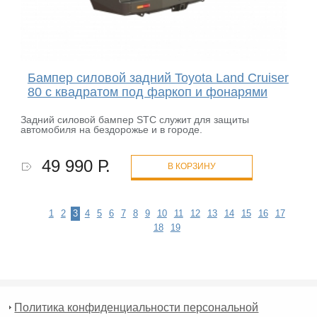
Бампер силовой задний Toyota Land Cruiser
80 с квадратом под фаркоп и фонарями
Задний силовой бампер STC служит для защиты
автомобиля на бездорожье и в городе.
49 990 Р.
В КОРЗИНУ
1
2
3
4
5
6
7
8
9
10
11
12
13
14
15
16
17
18
19
Политика конфиденциальности персональной