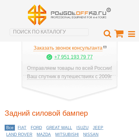
Заказать звонок консультанта
+7 951 193 79 77
Отправляем товары по всей России!
Ваш спутник в путешествиях с 2009г
Задний силовой бампер
Все
FIAT
FORD
GREAT WALL
ISUZU
JEEP
LAND ROVER
MAZDA
MITSUBISHI
NISSAN