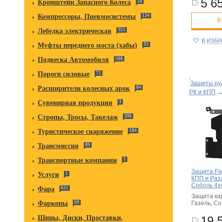
5 65
Кронштейн Запасного Колеса
28
Компрессоры, Пневмосистемы
134
В
Лебедка электрическая
351
В ИЗБ
Муфты переднего моста (хабы)
93
Подвеска Автомобиля
508
Пороги силовые
71
Защиты рул
Расширители колесных арок
84
РК и КПП
Сувенирная продукция
3
Стропы, Тросы, Такелаж
396
Туристическое снаряжение
184
Трансмиссия
89
Транспортные компании
1
Защита Ра
Услуги
1
КПП и Раз
Соболь 4х4
Фара
631
Защита ка
Газель, Со
Фаркопы
69
19 
Шины, Диски, Проставки,