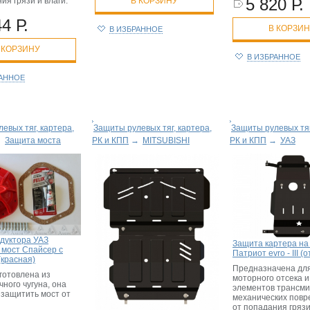
5 820 Р.
ия грязи и влаги.
В КОРЗИНУ
4 Р.
В КОРЗИ
В ИЗБРАННОЕ
 КОРЗИНУ
В ИЗБРАННОЕ
РАННОЕ
евых тяг, картера,
Защиты рулевых тяг, картера,
Защиты рулевых тяг
→
Защита моста
РК и КПП
→
MITSUBISHI
РК и КПП
→
УАЗ
дуктора УАЗ
Защита картера на
 мост Спайсер с
Патриот evro - III (о
(красная)
Предназначена дл
готовлена из
моторного отсека и
ного чугуна, она
элементов трансми
 защитить мост от
механических повр
от попадания грязи