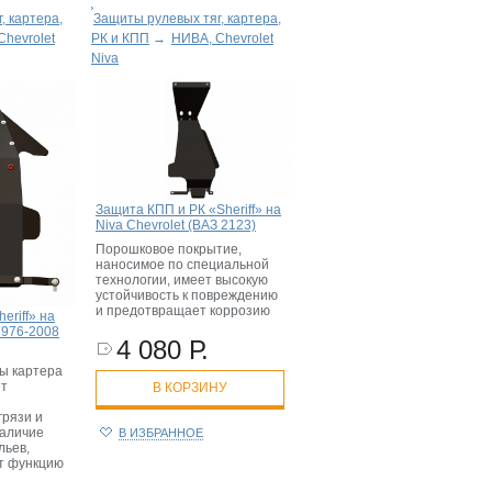
, картера,
Защиты рулевых тяг, картера,
Chevrolet
РК и КПП
→
НИВА, Chevrolet
Niva
Защита КПП и РК «Sheriff» на
Niva Chevrolet (ВАЗ 2123)
Порошковое покрытие,
наносимое по специальной
технологии, имеет высокую
устойчивость к повреждению
и предотвращает коррозию
eriff» на
1976-2008
4 080 Р.
ы картера
т
В КОРЗИНУ
грязи и
наличие
В ИЗБРАННОЕ
льев,
т функцию