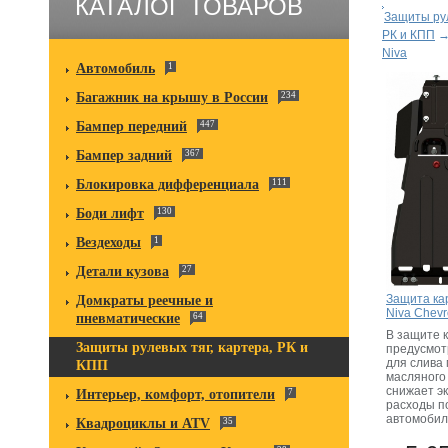
КАТАЛОГ ТОВАРОВ
Защиты рул
РК и КПП
Niva
Автомобиль
1
Багажник на крышу в России
234
Бампер передний
447
Бампер задний
367
Блокировка дифференциала
111
Боди лифт
130
Вездеходы
1
Детали кузова
27
Защита кар
Домкраты реечные и
Niva Chevr
пневматические
64
В защите 
Защиты рулевых тяг, картера, РК и
предусмот
для слива
КПП
масляного
снижает э
Интерьер, комфорт, отопители
7
расходы п
автомобил
Квадроциклы и ATV
35