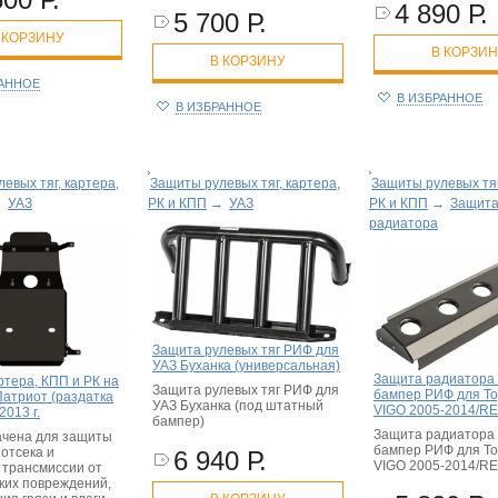
4 890 Р.
5 700 Р.
 КОРЗИНУ
В КОРЗИ
В КОРЗИНУ
РАННОЕ
В ИЗБРАННОЕ
В ИЗБРАННОЕ
евых тяг, картера,
Защиты рулевых тяг, картера,
Защиты рулевых тяг
→
УАЗ
РК и КПП
→
УАЗ
РК и КПП
→
Защит
радиатора
Защита рулевых тяг РИФ для
УАЗ Буханка (универсальная)
Защита радиатора
ртера, КПП и РК на
Защита рулевых тяг РИФ для
бампер РИФ для Toy
Патриот (раздатка
УАЗ Буханка (под штатный
VIGO 2005-2014/R
2013 г.
бампер)
Защита радиатора
чена для защиты
бампер РИФ для Toy
отсека и
6 940 Р.
VIGO 2005-2014/R
 трансмиссии от
ких повреждений,