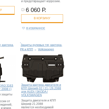
и предотвращает коррозию.
6 060 Р.
НУ
В КОРЗИНУ
В ИЗБРАННОЕ
, картера,
Защиты рулевых тяг, картера,
РК и КПП
→
Volkswagen
Защита картера двигателя и
 УАЗ 3163
КПП Шериф 02 / 21 / 26.2088
т 2008 г.)
для AUDI / SKODA /
я защиты
VOLKSWAGEN
Защита двигателя и КПП
ссии от
Шериф 21.2088
еждений,
является необходимой
 и влаги.