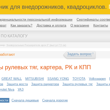
ник для внедорожников, квадроциклов.
П
иденциальности персональной информации
Сертификаты соотве
врат
Как заказать?
Доставка и оплата
О магазине
Контакты
имер:
Универсальные Расширители арок 3" (выступ 7,5 см)
Задать вопрос
работают
 рулевых тяг, картера, РК и КПП
GREAT WALL
MITSUBISHI
SSANG YONG
TOYOTA
Volkswagen
ов
Защита моста
Защита радиатора
Защита рулевых тяг
Защиты 
olet Niva
УАЗ
ности
Сначала дешевые
Сначала дорогие