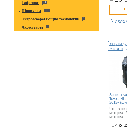
Тайрлоки
18
В
Шноркели
124
Энергосберегающие технологии
1
В ИЗБ
Аксессуары
1
Защиты рул
РК и КПП
Защита ка
Toyota Hil
2012+ (ком
Что такое 
материал?
материал,
18 