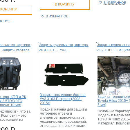
В ИЗБРАННОЕ
В КОРЗИНУ
 КОРЗИНУ
В ИЗБРАННОЕ
РАННОЕ
евых тяг, картера,
Защиты рулевых тяг, картера,
Защиты рулевых тяг
→
Защиты картера
РК и КПП
→
УАЗ
РК и КПП
→
Защита
Защита топливного бака на
Защита топливного
ртера, КПП и РК
УАЗ 3163 Патриот (2008-
Toyota Hilux 2015+ 
ux 2.5TD/3.0TD
2015г)
8 мм)
позит 10 мм)
Предначначена для защиты
Основные характер
«композит», что за
моторного отсека и
Модель и марка ав
 Композит – это
элементов трансмиссии от
TOYOTA Hilux 2015-
 состоящий из
механических повреждений,
Материал: Композ
от попадания грязи и влаги.
600 Р.