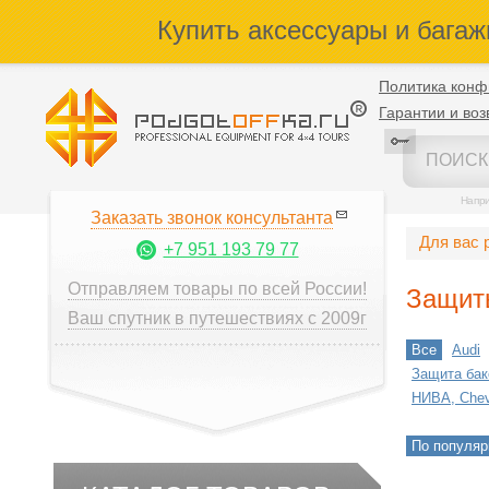
Купить аксессуары и багаж
Политика конф
Гарантии и воз
Напр
Заказать звонок консультанта
Для вас 
+7 951 193 79 77
Отправляем товары по всей России!
Защиты
Ваш спутник в путешествиях с 2009г
Все
Audi
Защита бак
НИВА, Chevr
По популяр