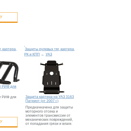
НУ
, картера,
Защиты рулевых тяг, картера,
РК и КПП
→
УАЗ
г РИФ для
Защита картера на УАЗ 3163
г РИФ для
Патриот (от 2007 г.)
Предначначена для защиты
моторного отсека и
элементов трансмиссии от
механических повреждений,
НУ
от попадания грязи и влаги.