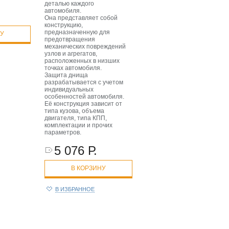
деталью каждого
автомобиля.
Она представляет собой
конструкцию,
предназначенную для
НУ
предотвращения
механических повреждений
узлов и агрегатов,
расположенных в низших
точках автомобиля.
Защита днища
разрабатывается с учетом
индивидуальных
особенностей автомобиля.
Её конструкция зависит от
типа кузова, объема
двигателя, типа КПП,
комплектации и прочих
параметров.
5 076 Р.
В КОРЗИНУ
В ИЗБРАННОЕ