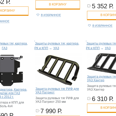
2 Р.
5 352 Р.
В КОРЗИНУ
 КОРЗИНУ
В КОРЗИ
В ИЗБРАННОЕ
РАННОЕ
В ИЗБРАННОЕ
евых тяг, картера,
Защиты рулевых тяг, картера,
Защиты рулевых тяг
→
ГАЗ
РК и КПП
→
УАЗ
РК и КПП
→
УАЗ
Защита рулевых тя
УАЗ Хантер
Защита рулевых тя
Защита рулевых тяг РИФ для
диатора, Картера,
УАЗ Хантер
УАЗ Патриот
датки для ГАЗ
 с 2012 г.
6 310 Р.
Защита рулевых тяг РИФ для
УАЗ Патриот 250 мм
ртера и КПП для
боль 4х4
В КОРЗИ
7 990 Р.
590 Р.