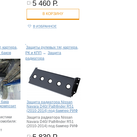
5 460 Р.
В КОРЗИНУ
В ИЗБРАННОЕ
, картера,
Защиты рулевых тяг, картера,
 баков
РК и КПП
→
Защита
радиатора
 бака
Защита радиатора Nissan
(композит
Navara D40/ Pathfinder R51
(2010-2014) под бампер РИФ
истики
Защита радиатора Nissan
томобиля:
Navara D40/ Pathfinder R51
(2010-2014) под бампер РИФ
ит
5 830 Р.