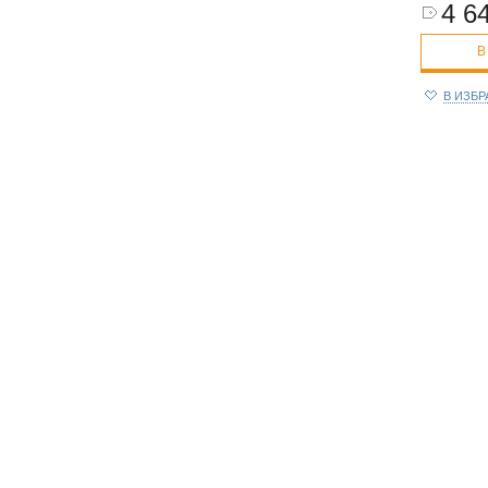
4 64
В
В ИЗБ