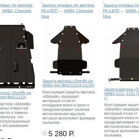
евых тяг, картера,
Защиты рулевых тяг, картера,
Защиты рулевых тяг
→
НИВА, Chevrolet
РК и КПП
→
НИВА, Chevrolet
РК и КПП
→
НИВА, 
Niva
Niva
Защита картера «Sheriff» на
НИВА 4x4 (ВАЗ 21214-21230)
Защита картера «Sh
Конструкция защиты картера
тера «Sheriff» на
НИВА 2121, 2131 (
«Шериф» защищает
olet (ВАЗ 2123)
г.)
моторный отсек от
картера «Шериф»
Конструкция защит
попадания влаги и грязи и
рены отверстия
«Шериф» защищае
предусматривает наличие
 масла и замены
моторный отсек от
металлических крыльев,
 фильтра, что
попадания влаги и 
которые выполняют функцию
ксплуатационные
предусматривает 
пыльника.
о обслуживанию
металлических кры
я.
которые выполняю
5 280 Р.
пыльника.