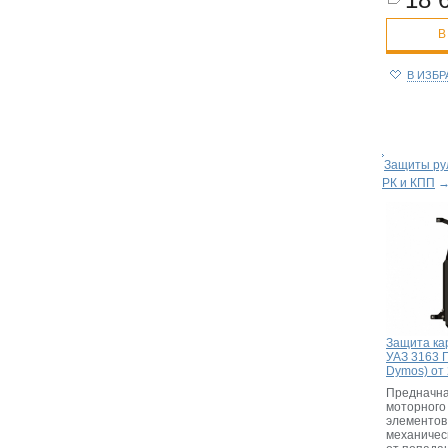
В
В ИЗБ
Защиты рул
РК и КПП
Защита ка
УАЗ 3163 
Dymos) от 
Предначна
моторного 
элементов
механичес