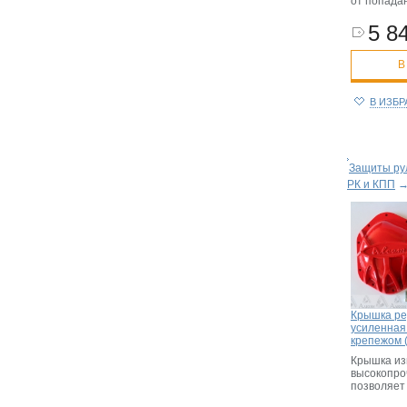
от попадан
5 84
В
В ИЗБ
Защиты рул
РК и КПП
Крышка ре
усиленная
крепежом 
Крышка из
высокопроч
позволяет