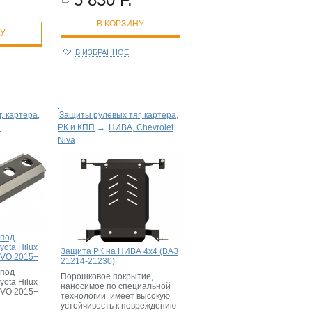
В КОРЗИНУ
НУ
В ИЗБРАННОЕ
, картера,
Защиты рулевых тяг, картера,
а
РК и КПП
→
НИВА, Chevrolet
Niva
 под
ota Hilux
Защита РК на НИВА 4x4 (ВАЗ
EVO 2015+
21214-21230)
 под
Порошковое покрытие,
ota Hilux
наносимое по специальной
EVO 2015+
технологии, имеет высокую
устойчивость к повреждению