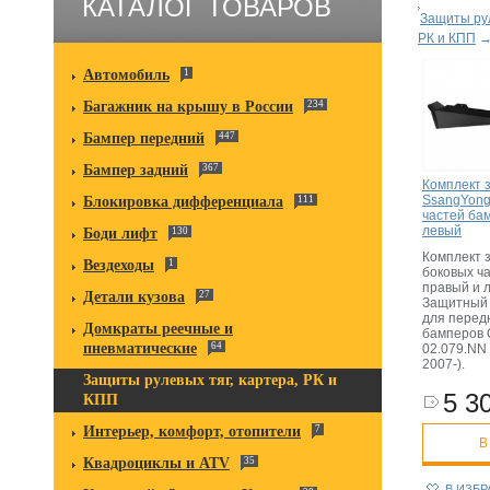
КАТАЛОГ ТОВАРОВ
Защиты рул
РК и КПП
Автомобиль
1
Багажник на крышу в России
234
Бампер передний
447
Бампер задний
367
Комплект 
SsangYong
Блокировка дифференциала
111
частей ба
левый
Боди лифт
130
Комплект 
Вездеходы
1
боковых ч
правый и 
Детали кузова
27
Защитный 
для перед
Домкраты реечные и
бамперов 
пневматические
64
02.079.NN
2007-).
Защиты рулевых тяг, картера, РК и
5 30
КПП
Интерьер, комфорт, отопители
7
В
Квадроциклы и ATV
35
В ИЗБ