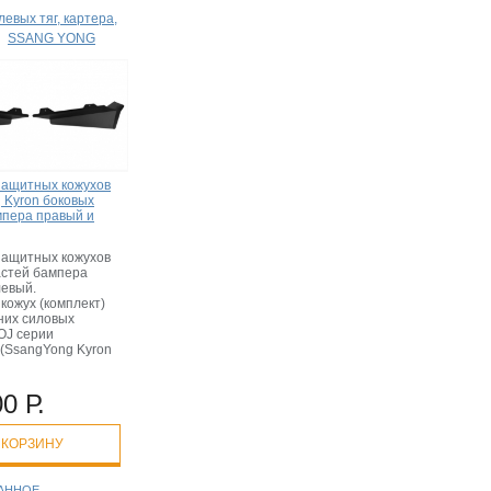
евых тяг, картера,
→
SSANG YONG
защитных кожухов
 Kyron боковых
мпера правый и
защитных кожухов
астей бампера
левый.
кожух (комплект)
них силовых
OJ серии
 (SsangYong Kyron
0 Р.
 КОРЗИНУ
РАННОЕ