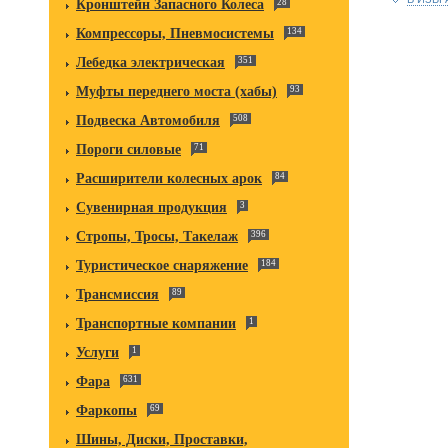
Кронштейн Запасного Колеса
28
Компрессоры, Пневмосистемы
134
Лебедка электрическая
351
Муфты переднего моста (хабы)
93
Подвеска Автомобиля
508
Пороги силовые
71
Расширители колесных арок
84
Сувенирная продукция
3
Стропы, Тросы, Такелаж
396
Туристическое снаряжение
184
Трансмиссия
89
Транспортные компании
1
Услуги
1
Фара
631
Фаркопы
69
Шины, Диски, Проставки,