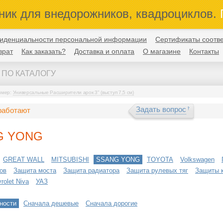
ник для внедорожников, квадроциклов.
П
иденциальности персональной информации
Сертификаты соотве
врат
Как заказать?
Доставка и оплата
О магазине
Контакты
имер:
Универсальные Расширители арок 3" (выступ 7,5 см)
Задать вопрос
работают
G YONG
GREAT WALL
MITSUBISHI
SSANG YONG
TOYOTA
Volkswagen
ов
Защита моста
Защита радиатора
Защита рулевых тяг
Защиты 
olet Niva
УАЗ
ности
Сначала дешевые
Сначала дорогие