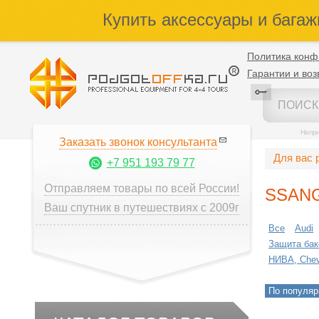
Купить аксессуары и багаж
Политика конф
Гарантии и воз
Напр
Заказать звонок консультанта
Для вас 
+7 951 193 79 77
Отправляем товары по всей России!
SSAN
Ваш спутник в путешествиях с 2009г
Все
Audi
Защита бак
НИВА, Chevr
По популяр