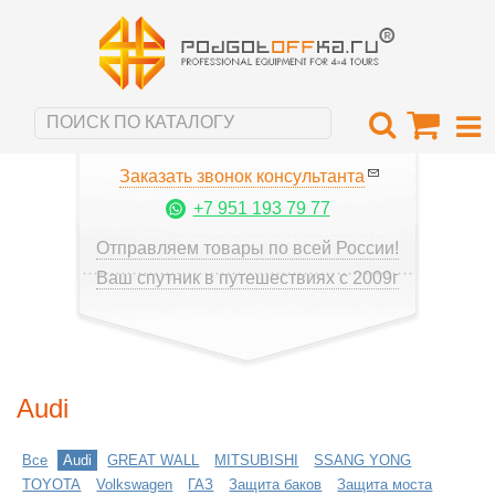
Заказать звонок консультанта
+7 951 193 79 77
Отправляем товары по всей России!
Ваш спутник в путешествиях с 2009г
Audi
Все
Audi
GREAT WALL
MITSUBISHI
SSANG YONG
TOYOTA
Volkswagen
ГАЗ
Защита баков
Защита моста