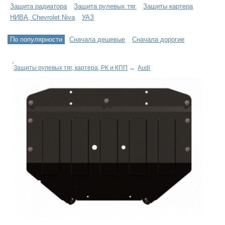
Защита радиатора
Защита рулевых тяг
Защиты картера
НИВА, Chevrolet Niva
УАЗ
По популярности
Сначала дешевые
Сначала дорогие
Защиты рулевых тяг, картера, РК и КПП
→
Audi