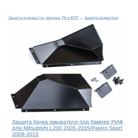
Защиты рулевых тяг, картера, РК и КПП
→
Защита радиатора
Защита бачка омывателя под бампер РИФ
для Mitsubishi L200 2005-2015/Pajero Sport
2009-2015