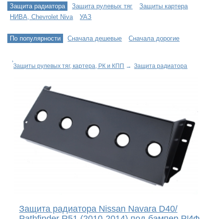
Защита радиатора
Защита рулевых тяг
Защиты картера
НИВА, Chevrolet Niva
УАЗ
По популярности
Сначала дешевые
Сначала дорогие
Защиты рулевых тяг, картера, РК и КПП
→
Защита радиатора
Защита радиатора Nissan Navara D40/
Pathfinder R51 (2010-2014) под бампер РИФ