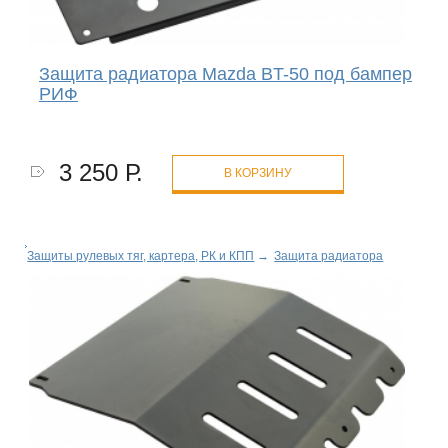
Защита радиатора Mazda BT-50 под бампер
РИФ
3 250 Р.
В КОРЗИНУ
Защиты рулевых тяг, картера, РК и КПП
→
Защита радиатора