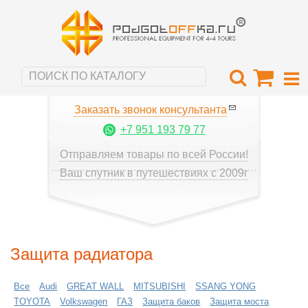
Заказать звонок консультанта
+7 951 193 79 77
Отправляем товары по всей России!
Ваш спутник в путешествиях с 2009г
Защита радиатора
Все
Audi
GREAT WALL
MITSUBISHI
SSANG YONG
TOYOTA
Volkswagen
ГАЗ
Защита баков
Защита моста