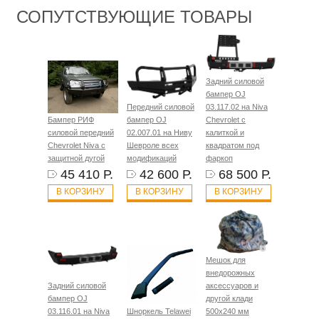
СОПУТСТВУЮЩИЕ ТОВАРЫ
Задний силовой
бампер OJ
Передний силовой
03.117.02 на Niva
Бампер РИФ
бампер OJ
Chevrolet с
силовой передний
02.007.01 на Ниву
калиткой и
Chevrolet Niva с
Шевроле всех
квадратом под
защитной дугой
модификаций
фаркоп
45 410 Р.
42 600 Р.
68 500 Р.
В КОРЗИНУ
В КОРЗИНУ
В КОРЗИНУ
Мешок для
внедорожных
Задний силовой
аксессуаров и
бампер OJ
другой клади
03.116.01 на Niva
Шноркель Telawei
500х240 мм