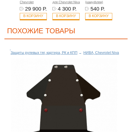
Chevrolet
для Chevrolet Niva
(камуфляж)
29 900 Р.
4 300 Р.
540 Р.
В КОРЗИНУ
В КОРЗИНУ
В КОРЗИНУ
ПОХОЖИЕ ТОВАРЫ
Защиты рулевых тяг, картера, РК и КПП
→
НИВА, Chevrolet Niva