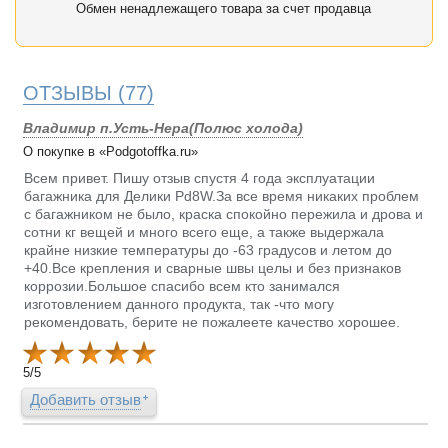
Обмен ненадлежащего товара за счет продавца
ОТЗЫВЫ
(77)
Владимир п.Усть-Нера(Полюс холода)
О покупке в «Podgotoffka.ru»
Всем привет. Пишу отзыв спустя 4 года эксплуатации
багажника для Делики Pd8W.За все время никаких проблем
с багажником не было, краска спокойно пережила и дрова и
сотни кг вещей и много всего еще, а также выдержала
крайне низкие температуры до -63 градусов и летом до
+40.Все крепления и сварные швы целы и без признаков
коррозии.Большое спасибо всем кто занимался
изготовлением данного продукта, так -что могу
рекомендовать, берите не пожалеете качество хорошее.
5
/
5
Добавить отзыв