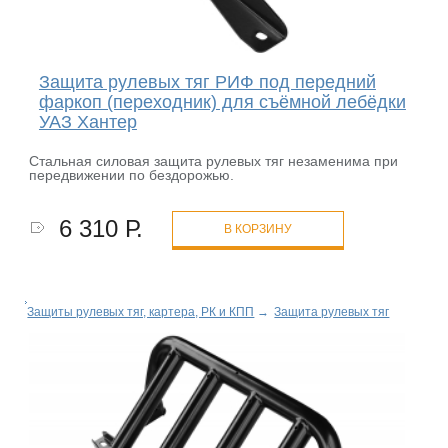
Защита рулевых тяг РИФ под передний
фаркоп (переходник) для съёмной лебёдки
УАЗ Хантер
Стальная силовая защита рулевых тяг незаменима при
передвижении по бездорожью.
6 310 Р.
В КОРЗИНУ
Защиты рулевых тяг, картера, РК и КПП
→
Защита рулевых тяг