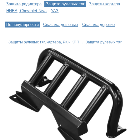
Защита радиатора
Защита рулевых тяг
Защиты картера
НИВА, Chevrolet Niva
УАЗ
По популярности
Сначала дешевые
Сначала дорогие
Защиты рулевых тяг, картера, РК и КПП
→
Защита рулевых тяг