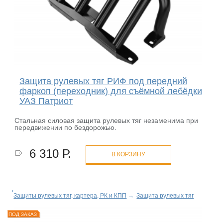
Защита рулевых тяг РИФ под передний
фаркоп (переходник) для съёмной лебёдки
УАЗ Патриот
Стальная силовая защита рулевых тяг незаменима при
передвижении по бездорожью.
6 310 Р.
В КОРЗИНУ
Защиты рулевых тяг, картера, РК и КПП
→
Защита рулевых тяг
ПОД ЗАКАЗ