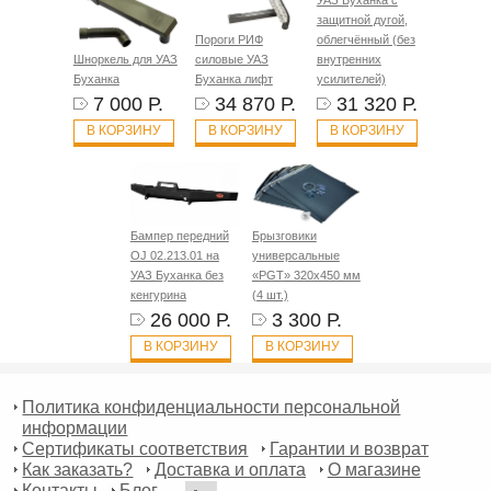
УАЗ Буханка с
защитной дугой,
Пороги РИФ
облегчённый (без
Шноркель для УАЗ
силовые УАЗ
внутренних
Буханка
Буханка лифт
усилителей)
7 000 Р.
34 870 Р.
31 320 Р.
В КОРЗИНУ
В КОРЗИНУ
В КОРЗИНУ
Бампер передний
Брызговики
OJ 02.213.01 на
универсальные
УАЗ Буханка без
«PGT» 320х450 мм
кенгурина
(4 шт.)
26 000 Р.
3 300 Р.
В КОРЗИНУ
В КОРЗИНУ
Политика конфиденциальности персональной
информации
Сертификаты соответствия
Гарантии и возврат
Как заказать?
Доставка и оплата
О магазине
Контакты
Блог