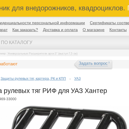
ник для внедорожников, квадроциклов.
П
иденциальности персональной информации
Сертификаты соотве
врат
Как заказать?
Доставка и оплата
О магазине
Контакты
имер:
Универсальные Расширители арок 3" (выступ 7,5 см)
Задать вопрос
работают
Защиты рулевых тяг, картера, РК и КПП
УАЗ
 рулевых тяг РИФ для УАЗ Хантер
F469-33000