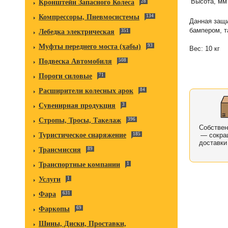
Высота, мм
Кронштейн Запасного Колеса
28
Компрессоры, Пневмосистемы
134
Данная защи
бампером, т
Лебедка электрическая
351
Муфты переднего моста (хабы)
93
Вес: 10 кг
Подвеска Автомобиля
508
Пороги силовые
71
Расширители колесных арок
84
Сувенирная продукция
3
Стропы, Тросы, Такелаж
396
Собстве
— сокра
Туристическое снаряжение
185
доставки
Трансмиссия
89
Транспортные компании
1
Услуги
1
Фара
631
Фаркопы
69
Шины, Диски, Проставки,