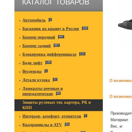
КАТАЛОГ ТОВАРОВ
Автомобиль
1
Багажник на крышу в России
234
Бампер передний
447
Бампер задний
367
Блокировка дифференциала
111
Боди лифт
130
Вездеходы
1
Детали кузова
27
О возможно
Домкраты реечные и
пневматические
64
О возможно
Защиты рулевых тяг, картера, РК и
КПП
Производит
Интерьер, комфорт, отопители
7
Материал
Квадроциклы и ATV
35
Вес, кг