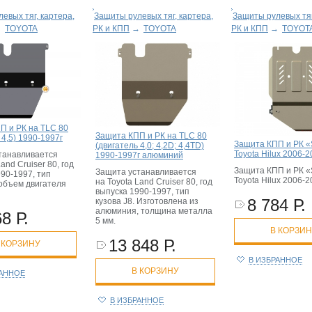
евых тяг, картера,
Защиты рулевых тяг, картера,
Защиты рулевых тяг
→
TOYOTA
РК и КПП
→
TOYOTA
РК и КПП
→
TOYOT
П и РК на TLC 80
Защита КПП и РК на TLC 80
 4,5) 1990-1997г
Защита КПП и РК «S
(двигатель 4,0; 4,2D; 4,4TD)
Toyota Hilux 2006-
танавливается
1990-1997г алюминий
and Cruiser 80, год
Защита КПП и РК «S
Защита устанавливается
90-1997, тип
Toyota Hilux 2006-
на Toyota Land Cruiser 80, год
 объем двигателя
выпуска 1990-1997, тип
8 784 Р.
кузова J8. Изготовлена из
алюминия, толщина металла
8 Р.
5 мм.
В КОРЗИ
13 848 Р.
 КОРЗИНУ
В ИЗБРАННОЕ
В КОРЗИНУ
РАННОЕ
В ИЗБРАННОЕ