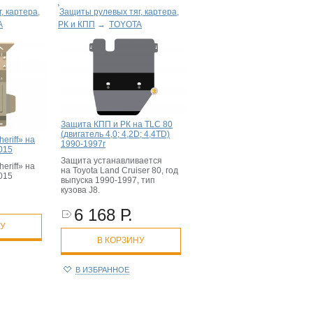
, картера,
Защиты рулевых тяг, картера,
A
РК и КПП
→
TOYOTA
Защита КПП и РК на TLC 80
(двигатель 4,0; 4,2D; 4,4TD)
eriff» на
1990-1997г
2015
Защита устанавливается
eriff» на
на Toyota Land Cruiser 80, год
2015
выпуска 1990-1997, тип
кузова J8.
6 168 Р.
НУ
В КОРЗИНУ
В ИЗБРАННОЕ