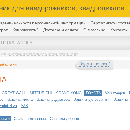
ник для внедорожников, квадроциклов.
П
иденциальности персональной информации
Сертификаты соотве
врат
Как заказать?
Доставка и оплата
О магазине
Контакты
имер:
Универсальные Расширители арок 3" (выступ 7,5 см)
Задать вопрос
работают
TA
GREAT WALL
MITSUBISHI
SSANG YONG
TOYOTA
Volkswagen
ов
Защита моста
Защита радиатора
Защита рулевых тяг
Защиты 
olet Niva
УАЗ
ности
Сначала дешевые
Сначала дорогие