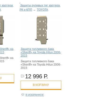
, картера,
Защиты рулевых тяг, картера,
A
РК и КПП
→
TOYOTA
heriff» на
Защита топливного бака
2015
«Sheriff» на Toyota Hilux 2006-
2015
heriff» на
2015
Защита топливного бака
«Sheriff» на Toyota Hilux 2006-
2015
12 996 Р.
НУ
В КОРЗИНУ
В ИЗБРАННОЕ