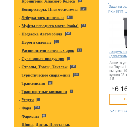
Кронштейн Запасного Колеса
28
Защиты рул
Компрессоры, Пневмосистемы
134
РК и КПП
Лебедка электрическая
351
Муфты переднего моста (хабы)
93
Подвеска Автомобиля
508
Пороги силовые
71
Расширители колесных арок
84
Защита КП
(двигатель
Сувенирная продукция
3
Защита ус
на Toyota L
Стропы, Тросы, Такелаж
396
выпуска 19
кузова J8,
Туристическое снаряжение
184
4,5.
Трансмиссия
89
6 16
Транспортные компании
1
В
Услуги
1
Фара
631
В ИЗБ
Фаркопы
69
Шины, Диски, Проставки,