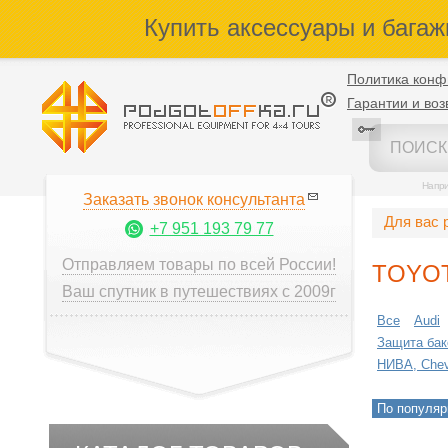
Купить аксессуары и багаж
Политика конф
Гарантии и воз
Напр
Заказать звонок консультанта
Для вас 
+7 951 193 79 77
Отправляем товары по всей России!
TOYO
Ваш спутник в путешествиях с 2009г
Все
Audi
Защита бак
НИВА, Chevr
По популяр