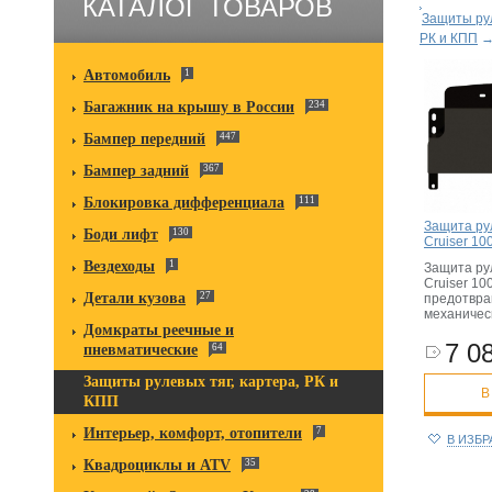
КАТАЛОГ ТОВАРОВ
Защиты рул
РК и КПП
Автомобиль
1
Багажник на крышу в России
234
Бампер передний
447
Бампер задний
367
Блокировка дифференциала
111
Защита ру
Боди лифт
130
Cruiser 10
Вездеходы
1
Защита ру
Cruiser 10
Детали кузова
27
предотвр
механичес
Домкраты реечные и
7 08
пневматические
64
Защиты рулевых тяг, картера, РК и
В
КПП
Интерьер, комфорт, отопители
7
В ИЗБ
Квадроциклы и ATV
35