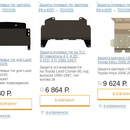
евых тяг, картера,
Защиты рулевых тяг, картера,
Защиты рулевых тяг
→
TOYOTA
РК и КПП
→
TOYOTA
РК и КПП
→
TOYOT
Защита рулевых тяг на TLC
80 (двигатель 4,0; 4,2D;
Защита картера «Sh
левых тяг для Land
4,4TD; 4,5) 1990-1997г
Toyota Hilux 2006-
0/105
Защита устанавливается
Защита картера «Sh
левых тяг для Land
на Toyota Land Cruiser 80, год
Toyota Hilux 2006-
0/105
выпуска 1990-1997, тип
ащает
кузова J8.
9 624 Р.
кие повреждения.
6 864 Р.
0 Р.
В КОРЗИ
В КОРЗИНУ
 КОРЗИНУ
В ИЗБРАННОЕ
В ИЗБРАННОЕ
РАННОЕ