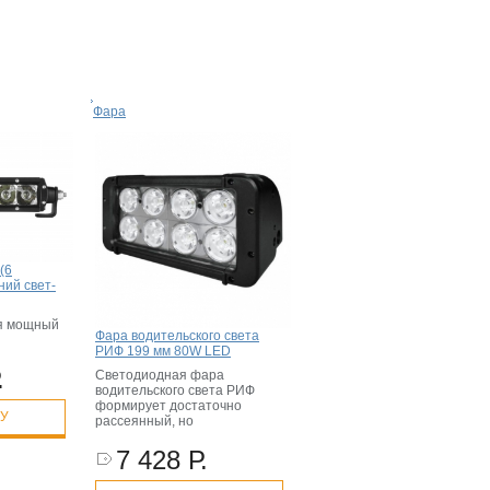
Фара
(6
ний свет-
я мощный
Фара водительского света
РИФ 199 мм 80W LED
.
Светодиодная фара
водительского света РИФ
формирует достаточно
НУ
рассеянный, но
7 428 Р.