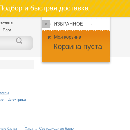
одбор и быстрая доставка
тствия
ИЗБРАННОЕ
0
Блог
Моя корзина
Корзина пуста
ампы
ые
Электрика
ные балки
Фара
→
Светодиодные балки