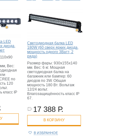
ка LED
Светодиодная балка LED
х диода,
180W (60 сверх ярких диода,
вет
мощность одного 3Ватт, 2
ряда)
х110х90
Размер фары: 930х155х140
мм, Вес:
мм. Вес: 6 кг. Мощная
тодиодная
светодиодная балка на
или
багажник или бампер: 60
 CREE по
диодов по 3W. Общая
сть 120
мощность 180 Вт. Вольтаж
ольт.
12/24 вольт.
 класс IP
Влагозащищённость класс IP
67.
.
17 388 Р.
НУ
В КОРЗИНУ
В ИЗБРАННОЕ