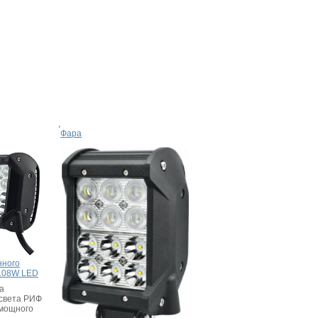
Фара
нного
 108W LED
а
света РИФ
 мощного