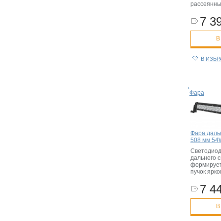
рассеянны
7 39
В
В ИЗБ
Фара
Фара даль
508 мм 54
Светодио
дальнего 
формирует
пучок ярко
7 44
В