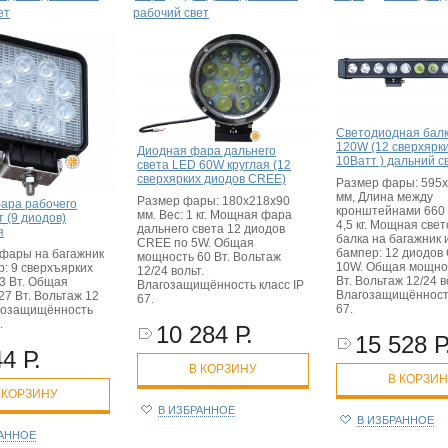
ет
рабочий свет
Светодиодная бал
120W (12 сверхярки
Диодная фара дальнего
10Ватт ) дальний с
света LED 60W круглая (12
сверхярких диодов CREE)
Размер фары: 595
мм, Длина между
Размер фары: 180х218х90
ара рабочего
кронштейнами 660 
мм. Вес: 1 кг. Мощная фара
т (9 диодов)
4,5 кг. Мощная све
дальнего света 12 диодов
я
балка на багажник 
CREE по 5W. Общая
бампер: 12 диодов
фары на багажник
мощность 60 Вт. Вольтаж
10W. Общая мощно
: 9 сверхъярких
12/24 вольт.
Вт. Вольтаж 12/24 в
3 Вт. Общая
Влагозащищённость класс IP
Влагозащищённость
7 Вт. Вольтаж 12
67.
67.
агозащищённость
.
10 284 Р.
15 528 Р
4 Р.
В КОРЗИНУ
В КОРЗИ
 КОРЗИНУ
В ИЗБРАННОЕ
В ИЗБРАННОЕ
РАННОЕ