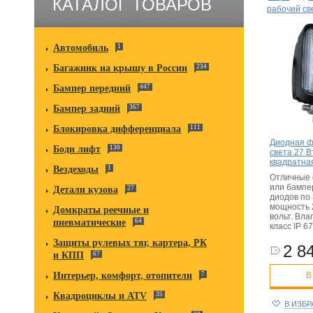
КАТАЛОГ ТОВАРОВ
рабочий св
Автомобиль
1
Багажник на крышу в России
234
Бампер передний
447
Бампер задний
367
Блокировка дифференциала
111
Диодная ф
Боди лифт
130
света 27 В
квадратна
Вездеходы
1
Отличные 
или бампер
Детали кузова
27
диодов по 
мощность 2
Домкраты реечные и
вольт. Вл
пневматические
64
класс IP 67
Защиты рулевых тяг, картера, РК
2 84
и КПП
67
Интерьер, комфорт, отопители
7
В
Квадроциклы и ATV
35
В ИЗБ