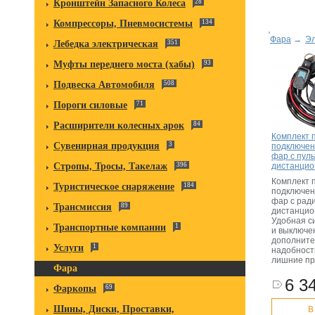
Кронштейн Запасного Колеса
28
Компрессоры, Пневмосистемы
134
Фара
→
Эл
Лебедка электрическая
351
Муфты переднего моста (хабы)
93
Подвеска Автомобиля
508
Пороги силовые
71
Расширители колесных арок
84
Комплект 
Сувенирная продукция
3
подключен
фар с пул
дистанцио
Стропы, Тросы, Такелаж
396
Комплект 
Туристическое снаряжение
184
подключен
фар с рад
Трансмиссия
89
дистанцио
Удобная с
Транспортные компании
1
и выключе
дополните
Услуги
1
надобност
лишние пр
Фара
6 34
Фаркопы
69
Шины, Диски, Проставки,
В