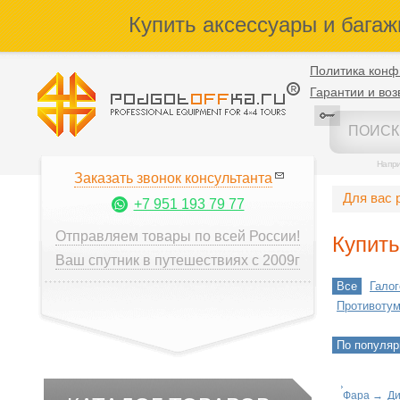
Купить аксессуары и багаж
Политика конф
Гарантии и воз
Напр
Заказать звонок консультанта
Для вас 
+7 951 193 79 77
Отправляем товары по всей России!
Купит
Ваш спутник в путешествиях с 2009г
Все
Гало
Противотум
По популяр
Фара
→
Ди