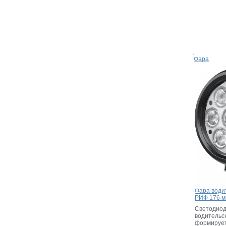
Фара
Фара води
РИФ 176 м
Светодио
водительс
формирует