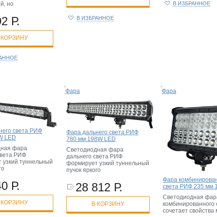
й, но
В ИЗБРАННОЕ
2 Р.
В ИЗБРАННОЕ
 КОРЗИНУ
РАННОЕ
Фара
Фара
него света РИФ
Фара дальнего света РИФ
W LED
780 мм 198W LED
дная фара
Светодиодная фара
света РИФ
дальнего света РИФ
 узкий туннельный
формирует узкий туннельный
го
пучок яркого
Фара комбинирова
0 Р.
28 812 Р.
света РИФ 235 мм
Светодиодная фар
 КОРЗИНУ
комбинированного 
В КОРЗИНУ
сочетает свойства