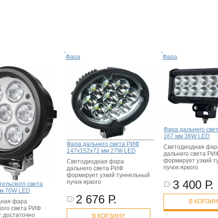
Фара
Фара
Фара дальнего све
167 мм 36W LED
Фара дальнего света РИФ
Светодиодная фар
147х152х72 мм 27W LED
дальнего света РИ
формирует узкий т
Светодиодная фара
пучок яркого
дальнего света РИФ
формирует узкий туннельный
3 400 Р.
пучок яркого
тельского света
м 70W LED
2 676 Р.
дная фара
В КОРЗИ
кого света РИФ
 достаточно
В КОРЗИНУ