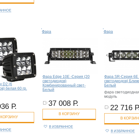
РАННОЕ
Фара
Фара
Фара Edge 10E -Серия (20
Фара SR-Серия 6E 
светодиодов)
светодиодов) Ближ
y D2 (6
Комбинированный свет-
Белый
в) белая 60 гр.
Белый
фара светодиодна
модуль
37 008 Р.
936 Р.
22 716 Р
В КОРЗИНУ
 КОРЗИНУ
В КОРЗИ
В ИЗБРАННОЕ
РАННОЕ
В ИЗБРАННОЕ