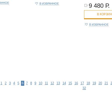
РАННОЕ
В ИЗБРАННОЕ
9 480 Р.
В КОРЗИ
В ИЗБРАННОЕ
1
2
3
4
5
6
7
8
9
10
11
12
13
14
15
16
17
18
19
20
21
32