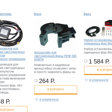
ектрика
Фара
Фара
Набор установочн
одинарных фар Wu
проводов для
Набор установочн
ия светодиодных
Кронштейн для
одинарных фар Wu
ьтом
светодиодной фары РИФ SM-
нного управления
609F/P
1 584 Р.
проводов для
Компактные и надежные
ия светодиодных
кронштейны позволяет легко
В КОРЗИ
иопультом
и просто закрепить фары на
нного управления.
истема включения
264 Р.
В ИЗБРАННОЕ
ния
льных фар. Нет
и протягивать
В КОРЗИНУ
овода.
8 Р.
В ИЗБРАННОЕ
 КОРЗИНУ