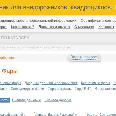
ник для внедорожников, квадроциклов.
П
иденциальности персональной информации
Сертификаты соотве
врат
Как заказать?
Доставка и оплата
О магазине
Контакты
имер:
Универсальные Расширители арок 3" (выступ 7,5 см)
Задать вопрос
работают
ь Фары
геновые фары
Диодный дальний и рабочий свет
Ксеноновые фары
Л
анки
Светодиодные балки
Фара искатель
Фары РИФ
Фары танков
ности
Сначала дешевые
Сначала дорогие
одный дальний и
Фара
→
Диодный дальний и
Фара
→
Светодиод