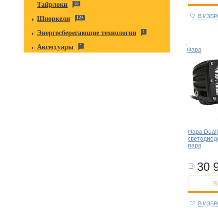
Тайрлоки
18
В ИЗБ
Шноркели
124
Энергосберегающие технологии
1
Аксессуары
1
Фара
Фара Duall
светодиодо
пара
30 
В
В ИЗБ