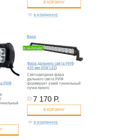
В КОРЗИНУ
В ИЗБРАННОЕ
Фара
В НАЛИЧИИ
Фара дальнего света РИФ
435 мм 45W LED
Светодиодная фара
дальнего света РИФ
та РИФ
формирует узкий туннельный
пучок яркого
а
7 170 Р.
Ф
уннельный
В КОРЗИНУ
В ИЗБРАННОЕ
НУ