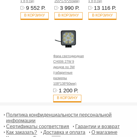
х 8,9 см)
255*175*255мм)
х 8,9 см)
9 552 Р.
3 990 Р.
13 116 Р.
В КОРЗИНУ
В КОРЗИНУ
В КОРЗИНУ
Фара светодиодная
CH006 27W 9
диодов по 3W
(габаритные
размеры
108*138*60мм)
1 200 Р.
В КОРЗИНУ
Политика конфиденциальности персональной
информации
Сертификаты соответствия
Гарантии и возврат
Как заказать?
Доставка и оплата
О магазине