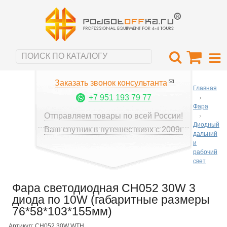
Заказать звонок консультанта
Главная
+7 951 193 79 77
Фара
Отправляем товары по всей России!
Диодный
Ваш спутник в путешествиях с 2009г
дальний
и
рабочий
свет
Фара светодиодная CH052 30W 3
диода по 10W (габаритные размеры
76*58*103*155мм)
Артикул: CH052 30W WTH