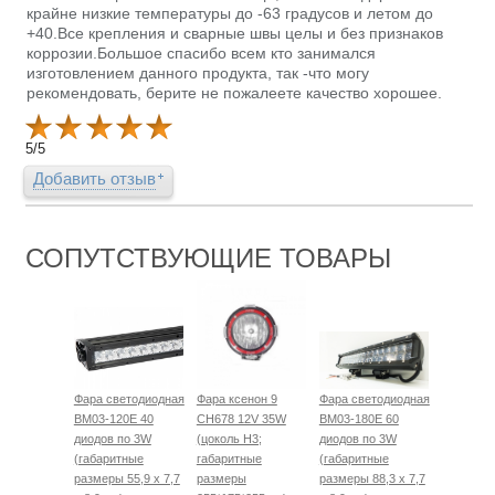
крайне низкие температуры до -63 градусов и летом до
+40.Все крепления и сварные швы целы и без признаков
коррозии.Большое спасибо всем кто занимался
изготовлением данного продукта, так -что могу
рекомендовать, берите не пожалеете качество хорошее.
5
/
5
Добавить отзыв
СОПУТСТВУЮЩИЕ ТОВАРЫ
Фара светодиодная
Фара ксенон 9
Фара светодиодная
BM03-120E 40
CH678 12V 35W
BM03-180E 60
диодов по 3W
(цоколь H3;
диодов по 3W
(габаритные
габаритные
(габаритные
размеры 55,9 х 7,7
размеры
размеры 88,3 х 7,7