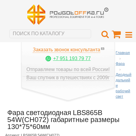
Заказать звонок консультанта
Главная
+7 951 193 79 77
Фара
Отправляем товары по всей России!
Диодный
Ваш спутник в путешествиях с 2009г
дальний
и
рабочий
свет
Фара светодиодная LBS865B
54W(CH072) габаритные размеры
130*75*60мм
Артикул: LBS865B 54W(CH072)