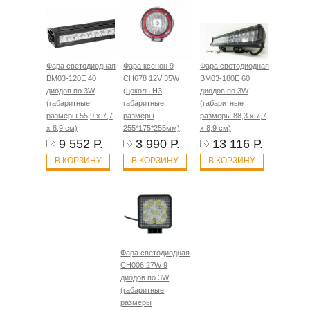
Фара светодиодная
Фара ксенон 9
Фара светодиодная
BM03-120E 40
CH678 12V 35W
BM03-180E 60
диодов по 3W
(цоколь H3;
диодов по 3W
(габаритные
габаритные
(габаритные
размеры 55,9 х 7,7
размеры
размеры 88,3 х 7,7
х 8,9 см)
255*175*255мм)
х 8,9 см)
9 552 Р.
3 990 Р.
13 116 Р.
В КОРЗИНУ
В КОРЗИНУ
В КОРЗИНУ
Фара светодиодная
CH006 27W 9
диодов по 3W
(габаритные
размеры