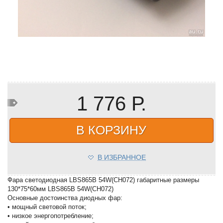
1 776 Р.
В КОРЗИНУ
В ИЗБРАННОЕ
Фара светодиодная LBS865B 54W(CH072) габаритные размеры
130*75*60мм LBS865B 54W(CH072)
Основные достоинства диодных фар:
• мощный световой поток;
• низкое энергопотребление;