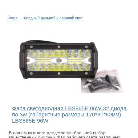
Фара
→
Диодный дальний и рабочий свет
Фара светодиодная LBS865E 96W 32 диода
по 3w (габаритные размеры 170*80*60мм)
LBS865E 96W
В нашем каталоге представлен большой выбор
качественных диодных фар рабочего света различных