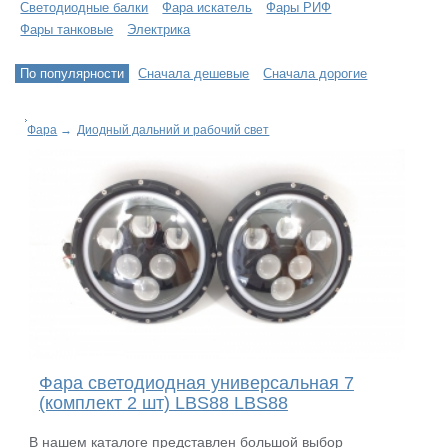
Светодиодные балки
Фара искатель
Фары РИФ
Фары танковые
Электрика
По популярности
Сначала дешевые
Сначала дорогие
Фара
→
Диодный дальний и рабочий свет
Фара светодиодная универсальная 7
(комплект 2 шт) LBS88 LBS88
В нашем каталоге представлен большой выбор