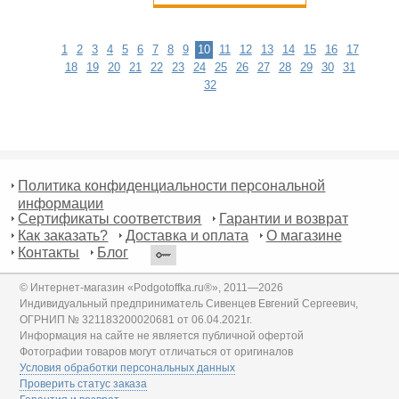
1
2
3
4
5
6
7
8
9
10
11
12
13
14
15
16
17
18
19
20
21
22
23
24
25
26
27
28
29
30
31
32
Политика конфиденциальности персональной
информации
Сертификаты соответствия
Гарантии и возврат
Как заказать?
Доставка и оплата
О магазине
Контакты
Блог
© Интернет-магазин «Podgotoffka.ru®», 2011—2026
Индивидуальный предприниматель Сивенцев Евгений Сергеевич,
ОГРНИП № 321183200020681 от 06.04.2021г.
Информация на сайте не является публичной офертой
Фотографии товаров могут отличаться от оригиналов
Условия обработки персональных данных
Проверить статус заказа