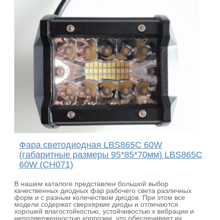
Фара светодиодная LBS865C 60W
(габаритные размеры 95*85*70мм) LBS865C
60W (CH071)
В нашем каталоге представлен большой выбор
качественных диодных фар рабочего света различных
форм и с разным количеством диодов. При этом все
модели содержат сверхяркие диоды и отличаются
хорошей влагостойкостью, устойчивостью к вибрации и
неподверженностью коррозии, что обеспечивает их