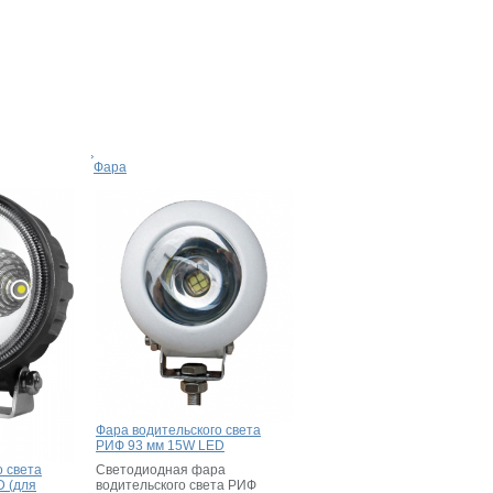
Фара
Фара водительского света
РИФ 93 мм 15W LED
Светодиодная фара
о света
водительского света РИФ
D (для