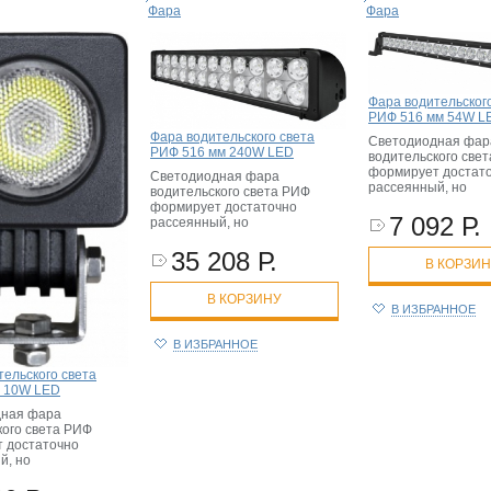
Фара
Фара
Фара водительског
РИФ 516 мм 54W L
Фара водительского света
Светодиодная фар
РИФ 516 мм 240W LED
водительского све
формирует достат
Светодиодная фара
рассеянный, но
водительского света РИФ
формирует достаточно
7 092 Р.
рассеянный, но
35 208 Р.
В КОРЗИ
В КОРЗИНУ
В ИЗБРАННОЕ
В ИЗБРАННОЕ
тельского света
 10W LED
дная фара
кого света РИФ
 достаточно
й, но