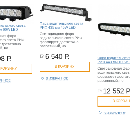
Фара водительского света
тельского света
РИФ 435 мм 45W LED
м 60W LED
Светодиодная фара
дная фара
водительского света РИФ
кого света РИФ
формирует достаточно
 достаточно
рассеянный, но
й, но
6 540 Р.
8 Р.
Фара водительског
РИФ 443 мм 100W 
В КОРЗИНУ
 КОРЗИНУ
Светодиодная фар
водительского све
формирует достат
В ИЗБРАННОЕ
РАННОЕ
рассеянный, но
12 552 Р
В КОРЗИ
В ИЗБРАННОЕ