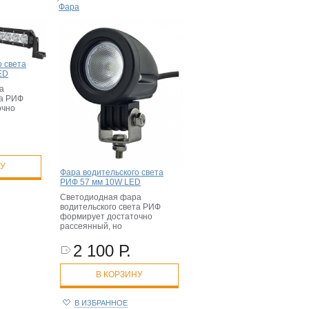
Фара
о света
ED
а
та РИФ
очно
НУ
Фара водительского света
РИФ 57 мм 10W LED
Светодиодная фара
водительского света РИФ
формирует достаточно
рассеянный, но
2 100 Р.
В КОРЗИНУ
В ИЗБРАННОЕ