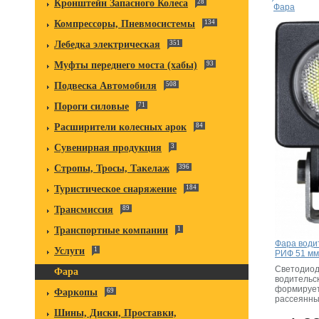
Кронштейн Запасного Колеса
28
Фара
Компрессоры, Пневмосистемы
134
Лебедка электрическая
351
Муфты переднего моста (хабы)
93
Подвеска Автомобиля
508
Пороги силовые
71
Расширители колесных арок
84
Сувенирная продукция
3
Стропы, Тросы, Такелаж
396
Туристическое снаряжение
184
Трансмиссия
89
Транспортные компании
1
Фара води
Услуги
1
РИФ 51 мм
Светодио
Фара
водительс
формирует
Фаркопы
69
рассеянны
Шины, Диски, Проставки,