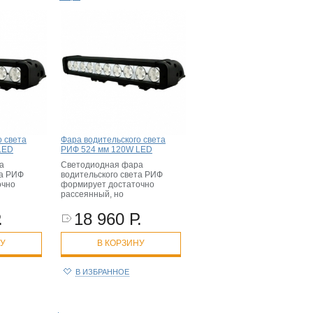
о света
Фара водительского света
LED
РИФ 524 мм 120W LED
а
Светодиодная фара
та РИФ
водительского света РИФ
очно
формирует достаточно
рассеянный, но
.
18 960 Р.
НУ
В КОРЗИНУ
В ИЗБРАННОЕ