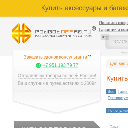
Купить аксессуары и багаж
Политика конф
Гарантии и воз
Напр
Заказать звонок консультанта
Для вас 
+7 951 193 79 77
Отправляем товары по всей России!
Купит
Ваш спутник в путешествиях с 2009г
Все
Гало
Противотум
По популяр
Фара