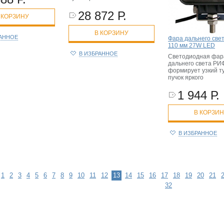
28 872 Р.
 КОРЗИНУ
В КОРЗИНУ
РАННОЕ
Фара дальнего све
110 мм 27W LED
В ИЗБРАННОЕ
Светодиодная фар
дальнего света РИ
формирует узкий т
пучок яркого
1 944 Р.
В КОРЗИ
В ИЗБРАННОЕ
1
2
3
4
5
6
7
8
9
10
11
12
13
14
15
16
17
18
19
20
21
32