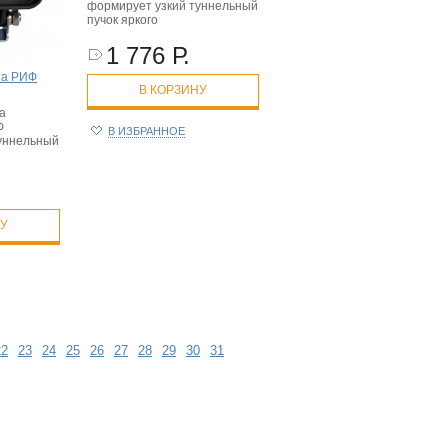
формирует узкий туннельный
пучок яркого
1 776 Р.
та РИФ
В КОРЗИНУ
а
Ф
В ИЗБРАННОЕ
уннельный
НУ
22
23
24
25
26
27
28
29
30
31