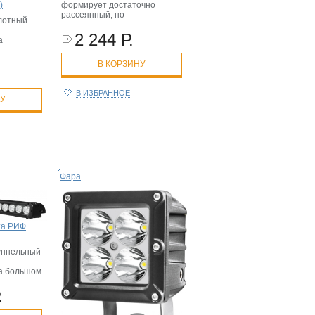
формирует достаточно
)
рассеянный, но
лотный
2 244 Р.
а
В КОРЗИНУ
В ИЗБРАННОЕ
НУ
Фара
та РИФ
уннельный
а большом
.