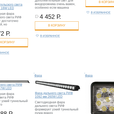
Дополнительный свет для
В КОРЗИ
внедорожника очень важен,
тельского света
особенно если машина
 18W LED
В ИЗБРАННОЕ
дная фара
4 452 Р.
кого света РИФ
 достаточно
й, но
В КОРЗИНУ
2 Р.
В ИЗБРАННОЕ
 КОРЗИНУ
РАННОЕ
Фара
Фара
него света РИФ
17W LED
Фара дальнего света РИФ
дная фара
1092 мм 260W LED
света РИФ
 узкий туннельный
Светодиодная фара
го
дальнего света РИФ
формирует узкий туннельный
88 Р.
пучок яркого