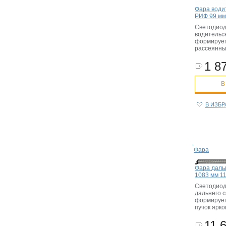
Фара води
РИФ 99 мм
Светодио
водительс
формирует
рассеянны
1 87
В
В ИЗБ
Фара
Фара даль
1083 мм 1
Светодио
дальнего 
формирует
пучок ярко
11 6