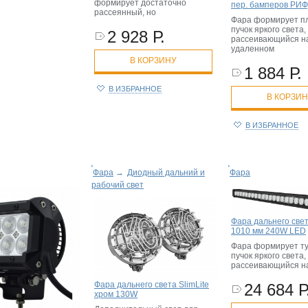
формирует достаточно
пер. бамперов РИФ
рассеянный, но
Фара формирует п
пучок яркого света,
2 928 Р.
рассеивающийся н
удаленном
В КОРЗИНУ
1 884 Р.
В ИЗБРАННОЕ
В КОРЗИ
В ИЗБРАННОЕ
Фара
→
Диодный дальний и
Фара
рабочий свет
Фара дальнего све
1010 мм 240W LED
Фара формирует т
пучок яркого света,
рассеивающийся н
Фара дальнего света SlimLite
24 684 Р
хром 130W