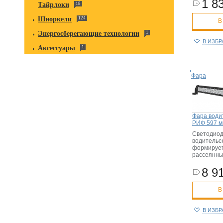
1 83
Тайрлоки
18
Шноркели
124
В
Энергосберегающие технологии
1
В ИЗБ
Аксессуары
1
Фара
Фара води
РИФ 597 м
Светодио
водительс
формирует
рассеянны
8 91
В
В ИЗБ