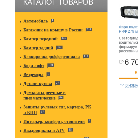
КАТАЛОГ ТОВАРОВ
Автомобиль
1
Фара води
Багажник на крышу в России
234
РИФ 279 м
Светодио
Бампер передний
447
водительс
формирует
Бампер задний
367
рассеянны
Блокировка дифференциала
111
6 70
Боди лифт
130
В
Вездеходы
1
Детали кузова
27
В ИЗБ
Домкраты реечные и
пневматические
64
Защиты рулевых тяг, картера, РК
и КПП
67
Интерьер, комфорт, отопители
7
Квадроциклы и ATV
35