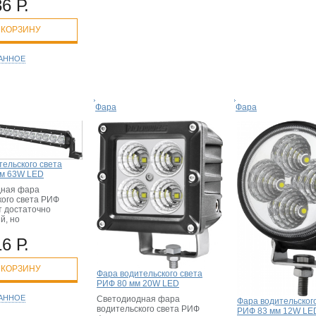
6 Р.
 КОРЗИНУ
РАННОЕ
Фара
Фара
тельского света
м 63W LED
дная фара
кого света РИФ
 достаточно
й, но
6 Р.
 КОРЗИНУ
Фара водительского света
РИФ 80 мм 20W LED
РАННОЕ
Светодиодная фара
Фара водительског
водительского света РИФ
РИФ 83 мм 12W LE