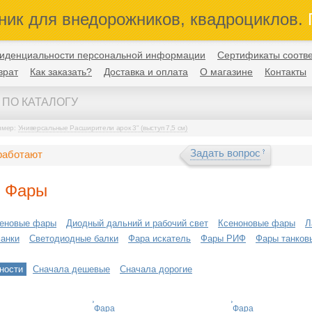
ник для внедорожников, квадроциклов.
П
иденциальности персональной информации
Сертификаты соотве
врат
Как заказать?
Доставка и оплата
О магазине
Контакты
имер:
Универсальные Расширители арок 3" (выступ 7,5 см)
Задать вопрос
работают
ь Фары
геновые фары
Диодный дальний и рабочий свет
Ксеноновые фары
Л
анки
Светодиодные балки
Фара искатель
Фары РИФ
Фары танков
ности
Сначала дешевые
Сначала дорогие
Фара
Фара