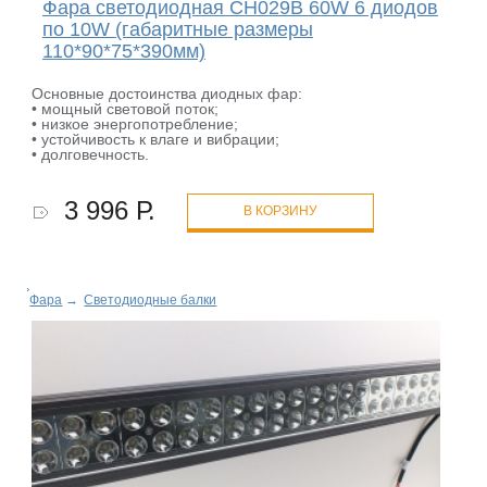
Фара светодиодная CH029B 60W 6 диодов
по 10W (габаритные размеры
110*90*75*390мм)
Основные достоинства диодных фар:
• мощный световой поток;
• низкое энергопотребление;
• устойчивость к влаге и вибрации;
• долговечность.
3 996 Р.
В КОРЗИНУ
Фара
→
Светодиодные балки