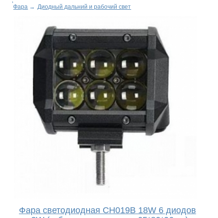
Фара
→
Диодный дальний и рабочий свет
Фара светодиодная CH019В 18W 6 диодов