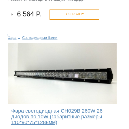
6 564 Р.
В КОРЗИНУ
Фара
→
Светодиодные балки
Фара светодиодная CH029B 260W 26
диодов по 10W (габаритные размеры
110*90*75*1288мм)