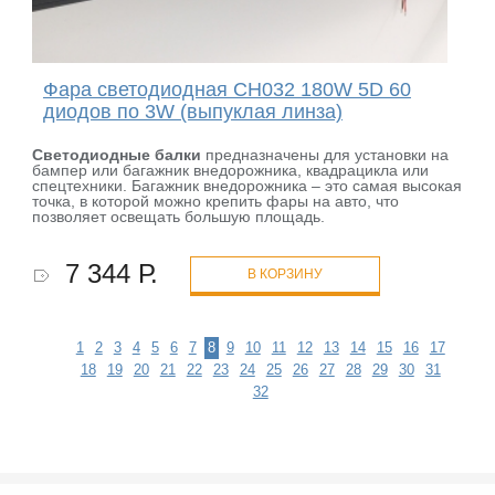
Фара светодиодная CH032 180W 5D 60
диодов по 3W (выпуклая линза)
Светодиодные балки
предназначены для установки на
бампер или багажник внедорожника, квадрацикла или
спецтехники. Багажник внедорожника – это самая высокая
точка, в которой можно крепить фары на авто, что
позволяет освещать большую площадь.
7 344 Р.
В КОРЗИНУ
1
2
3
4
5
6
7
8
9
10
11
12
13
14
15
16
17
18
19
20
21
22
23
24
25
26
27
28
29
30
31
32