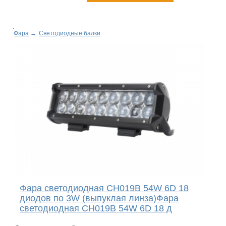
Фара
→
Светодиодные балки
Фара светодиодная CH019B 54W 6D 18
диодов по 3W (выпуклая линза)Фара
светодиодная CH019B 54W 6D 18 д