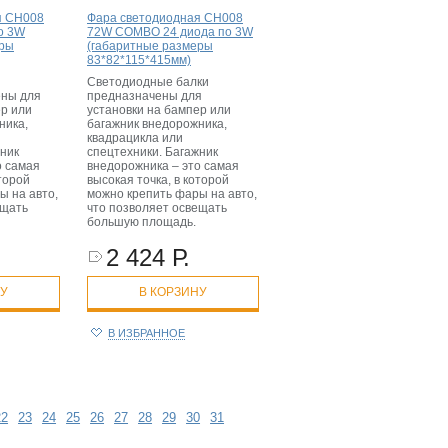
я CH008
Фара светодиодная CH008
о 3W
72W COMBO 24 диода по 3W
еры
(габаритные размеры
83*82*115*415мм)
Светодиодные балки
ны для
предназначены для
ер или
установки на бампер или
ника,
багажник внедорожника,
квадрацикла или
жник
спецтехники. Багажник
о самая
внедорожника – это самая
оторой
высокая точка, в которой
ы на авто,
можно крепить фары на авто,
ещать
что позволяет освещать
большую площадь.
2 424 Р.
НУ
В КОРЗИНУ
В ИЗБРАННОЕ
22
23
24
25
26
27
28
29
30
31