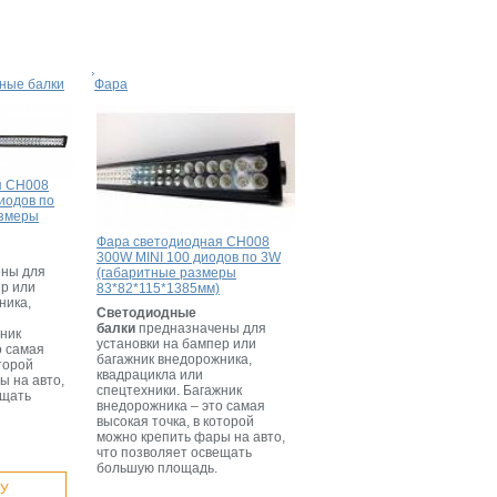
ные балки
Фара
я CH008
иодов по
азмеры
Фара светодиодная CH008
300W MINI 100 диодов по 3W
ны для
(габаритные размеры
ер или
83*82*115*1385мм)
ника,
Светодиодные
балки
предназначены для
жник
установки на бампер или
о самая
багажник внедорожника,
оторой
квадрацикла или
ы на авто,
спецтехники. Багажник
ещать
внедорожника – это самая
высокая точка, в которой
можно крепить фары на авто,
что позволяет освещать
большую площадь.
НУ