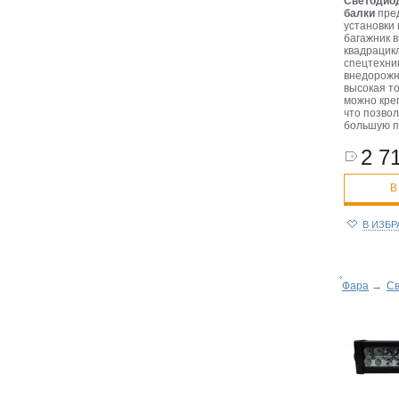
Светодио
балки
пре
установки
багажник 
квадрацик
спецтехни
внедорожн
высокая то
можно кре
что позво
большую п
2 71
В
В ИЗБ
Фара
→
Св