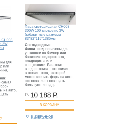
Фара светодиодная CH008
300W 100 диодов по 3W
(габаритные размеры
83*82*115*1385мм
я CH008
о 3W
Светодиодные
еры
балки
предназначены для
установки на бампер или
багажник внедорожника,
квадрацикла или
ны для
спецтехники. Багажник
ер или
внедорожника – это самая
ника,
высокая точка, в которой
можно крепить фары на авто,
жник
что позволяет освещать
о самая
большую площадь.
оторой
ы на авто,
10 188 Р.
ещать
В КОРЗИНУ
В ИЗБРАННОЕ
НУ