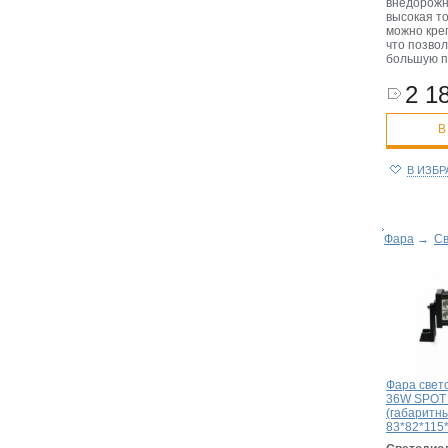
внедорожн
высокая то
можно кре
что позво
большую п
2 18
В
В ИЗБ
Фара
→
Св
Фара свет
36W SPOT 
(габаритн
83*82*115