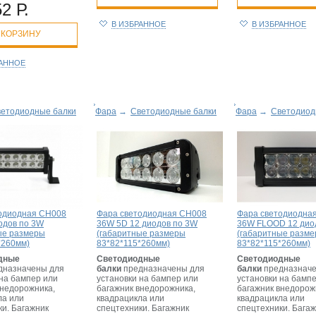
2 Р.
В ИЗБРАННОЕ
В ИЗБРАННОЕ
 КОРЗИНУ
РАННОЕ
етодиодные балки
Фара
→
Светодиодные балки
Фара
→
Светодиод
одиодная CH008
Фара светодиодная CH008
Фара светодиодна
одов по 3W
36W 5D 12 диодов по 3W
36W FLOOD 12 дио
ые размеры
(габаритные размеры
(габаритные разм
*260мм)
83*82*115*260мм)
83*82*115*260мм)
дные
Светодиодные
Светодиодные
дназначены для
балки
предназначены для
балки
предназначе
 на бампер или
установки на бампер или
установки на бамп
внедорожника,
багажник внедорожника,
багажник внедорож
ла или
квадрацикла или
квадрацикла или
ки. Багажник
спецтехники. Багажник
спецтехники. Бага