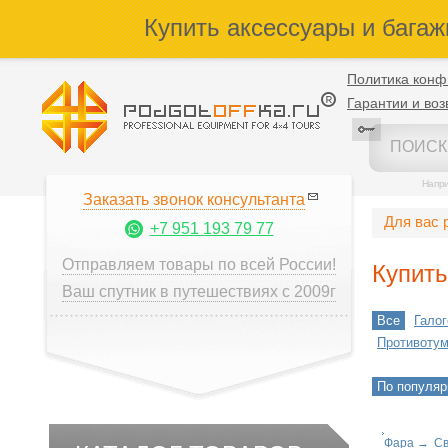
Купить аксессуары и багаж
Политика конф
Гарантии и воз
Напр
Заказать звонок консультанта
Для вас 
+7 951 193 79 77
Отправляем товары по всей России!
Купит
Ваш спутник в путешествиях с 2009г
Все
Гало
Противотум
По популяр
Фара
→
Св