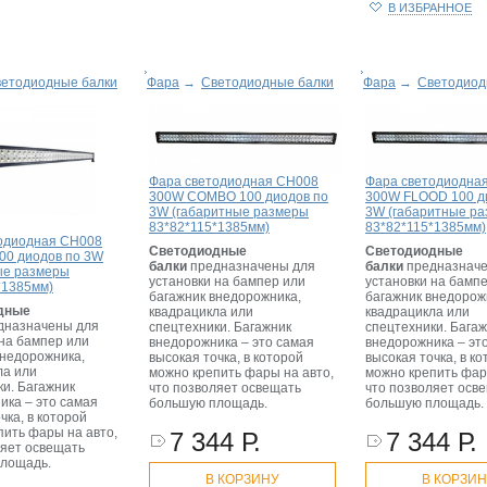
В ИЗБРАННОЕ
етодиодные балки
Фара
→
Светодиодные балки
Фара
→
Светодиод
Фара светодиодная CH008
Фара светодиодна
300W COMBO 100 диодов по
300W FLOOD 100 д
3W (габаритные размеры
3W (габаритные р
83*82*115*1385мм)
83*82*115*1385мм)
одиодная CH008
Светодиодные
Светодиодные
00 диодов по 3W
балки
предназначены для
балки
предназначе
ые размеры
установки на бампер или
установки на бамп
*1385мм)
багажник внедорожника,
багажник внедорож
дные
квадрацикла или
квадрацикла или
дназначены для
спецтехники. Багажник
спецтехники. Бага
 на бампер или
внедорожника – это самая
внедорожника – эт
внедорожника,
высокая точка, в которой
высокая точка, в к
ла или
можно крепить фары на авто,
можно крепить фар
ки. Багажник
что позволяет освещать
что позволяет осв
ика – это самая
большую площадь.
большую площадь.
чка, в которой
пить фары на авто,
7 344 Р.
7 344 Р.
ляет освещать
лощадь.
В КОРЗИНУ
В КОРЗИ