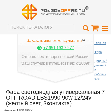
Заказать звонок консультанта
Главная
+7 951 193 79 77
Фара
Отправляем товары по всей России!
Диодный
Ваш спутник в путешествиях с 2009г
дальний
и
рабочий
свет
Фара светодиодная универсальная 7
OFF ROAD LBS1990 90w 12/24v
(желтый свет, 3контакта)
Артикул: LBS1990 Y