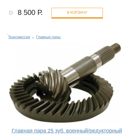
8 500 Р.
В КОРЗИНУ
Трансмиссия
→
Главные пары
Главная пара 25 зуб. военный/редукторный