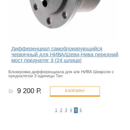
Дифференциал самоблокирующийся
червячный для НИВА/Шеви-Нива передний
мост преднатяг 3 (24 шлица)
Блокировка дифференциала для а/м НИВА Шевроле с
преднатягом 3 единицы Тип
9 200 Р.
В КОРЗИНУ
1
2
3
4
5
6