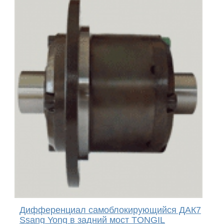
Дифференциал самоблокирующийся ДАК7
Ssang Yong в задний мост TONGIL