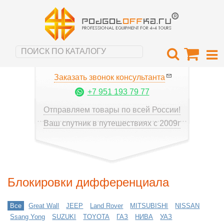
Заказать звонок консультанта
+7 951 193 79 77
Отправляем товары по всей России!
Ваш спутник в путешествиях с 2009г
Блокировки дифференциала
Все
Great Wall
JEEP
Land Rover
MITSUBISHI
NISSAN
Ssang Yong
SUZUKI
TOYOTA
ГАЗ
НИВА
УАЗ