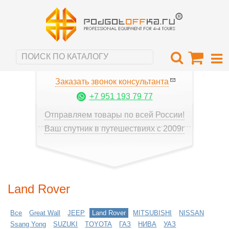
Заказать звонок консультанта
+7 951 193 79 77
Отправляем товары по всей России!
Ваш спутник в путешествиях с 2009г
Land Rover
Все
Great Wall
JEEP
Land Rover
MITSUBISHI
NISSAN
Ssang Yong
SUZUKI
TOYOTA
ГАЗ
НИВА
УАЗ