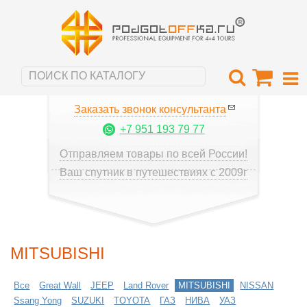
Заказать звонок консультанта
+7 951 193 79 77
Отправляем товары по всей России!
Ваш спутник в путешествиях с 2009г
MITSUBISHI
Все
Great Wall
JEEP
Land Rover
MITSUBISHI
NISSAN
Ssang Yong
SUZUKI
TOYOTA
ГАЗ
НИВА
УАЗ