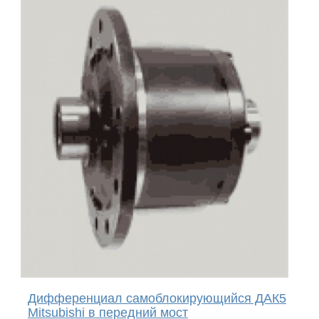
Дифференциал самоблокирующийся ДАК5
Mitsubishi в передний мост