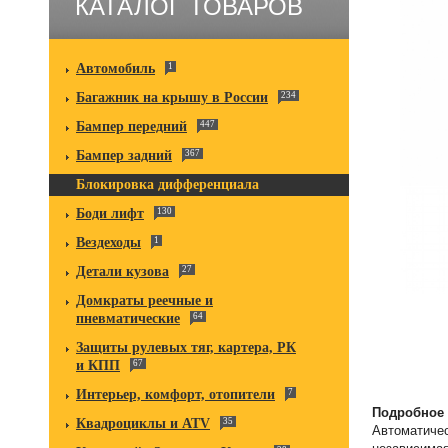
КАТАЛОГ ТОВАРОВ
Автомобиль
1
Багажник на крышу в России
234
Бампер передний
447
Бампер задний
367
Блокировка дифференциала
Боди лифт
130
Вездеходы
1
Детали кузова
27
Домкраты реечные и
пневматические
64
Защиты рулевых тяг, картера, РК
и КПП
67
Интерьер, комфорт, отопители
7
Подробное 
Квадроциклы и ATV
35
Автоматичес