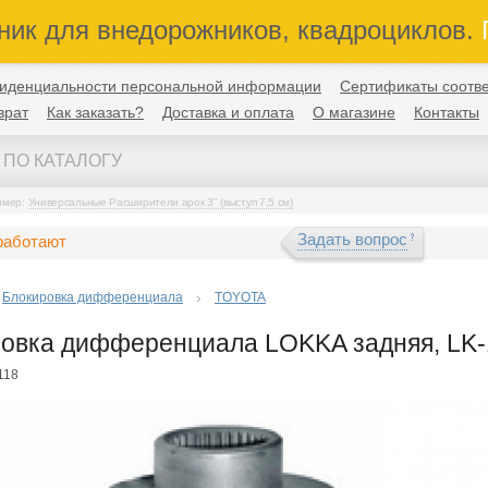
ник для внедорожников, квадроциклов.
П
иденциальности персональной информации
Сертификаты соотве
врат
Как заказать?
Доставка и оплата
О магазине
Контакты
имер:
Универсальные Расширители арок 3" (выступ 7,5 см)
Задать вопрос
работают
Блокировка дифференциала
TOYOTA
овка дифференциала LOKKA задняя, LK-11
118