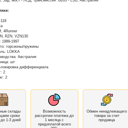
, Зад. мост - ЛСД, трансмиссия: G285 - LSD, Австралия
тики:
-118
ta
f, 4Runner
RN, RZN, VZN130
: 1989-1997
то: торсионы/пружины
ель: LOKKA
зводства: Австралия
ница: шт
 Блокировка дифференциала
г: 2
кг: 2
нные склады
Возможность
Обмен ненадлежащего
щаем сроки
рассрочки платежа до
товара за счет
 до 1-3 дней
1 месяца с
продавца
предоплатой всего