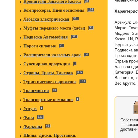
независимая
Кронштейн Запасного Колеса
28
Компрессоры, Пневмосистемы
134
Характерис
Лебедка электрическая
351
Артикул: LK
Марка: Toyo
Муфты переднего моста (хабы)
93
Модель: Sur
Подвеска Автомобиля
508
Кузов: LN, 
Год выпуска
Пороги силовые
71
Подвеска ав
Расширители колесных арок
84
Производит
Страна прои
Сувенирная продукция
3
Базовая еди
Категория:
Стропы, Тросы, Такелаж
396
Вес нетто, к
Туристическое снаряжение
184
Вес брутто, 
Трансмиссия
89
Транспортные компании
1
Услуги
1
Фара
631
Собстве
— сокра
Фаркопы
69
доставки
Шины, Диски, Проставки,