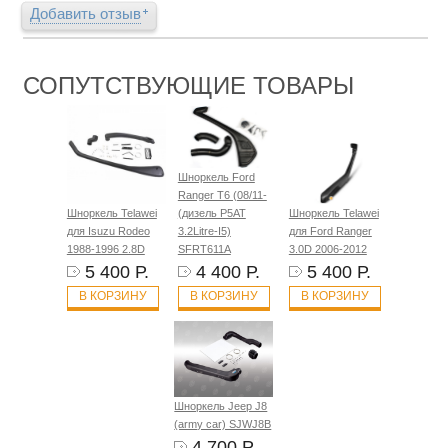
Добавить отзыв
СОПУТСТВУЮЩИЕ ТОВАРЫ
Шноркель Ford
Ranger T6 (08/11-
Шноркель Telawei
(дизель P5AT
Шноркель Telawei
для Isuzu Rodeo
3.2Litre-I5)
для Ford Ranger
1988-1996 2.8D
SFRT611A
3.0D 2006-2012
5 400 Р.
4 400 Р.
5 400 Р.
В КОРЗИНУ
В КОРЗИНУ
В КОРЗИНУ
Шноркель Jeep J8
(army car) SJWJ8B
4 700 Р.