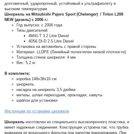
долговечный, ударопрочный, устойчивый к ультрафиолету и
высоким температурам.
Шноркель на Mitsubishi Pajero Sport (Сhelenger) / Triton L200
NEW (дизель) c 2006 г.:
Год выпуска: с 2006 года
Типы двигателей:
4M41-T 3.2 Litre Diesel
4D56 DI-D 2.5 Litre Diesel
Установка на автомобиль с правой стороны
Материал: LLDPE (Линейный полиэтилен низкой плотности)
Толщина стенок шноркеля: 4 мм
Вес: 5,2 кг
В комплекте:
коробка 148х38x16 см
шноркель
насадка на шноркель 3,5 дюйма
метизы, шланг-переходник, прокладки, хамуты
шаблон для установки
Инструкция по установке шноркеля
Шноркель
изготовлен из специального высокопрочного пластика, и
имеет надежные соединения. Конструкция устроена так, что трубка
выведена из воздушного фильтра под капотом внедорожника. При