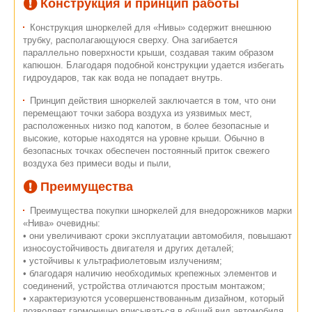
Конструкция и принцип работы
Конструкция шноркелей для «Нивы» содержит внешнюю
трубку, располагающуюся сверху. Она загибается
параллельно поверхности крыши, создавая таким образом
капюшон. Благодаря подобной конструкции удается избегать
гидроударов, так как вода не попадает внутрь.
Принцип действия шноркелей заключается в том, что они
перемещают точки забора воздуха из уязвимых мест,
расположенных низко под капотом, в более безопасные и
высокие, которые находятся на уровне крыши. Обычно в
безопасных точках обеспечен постоянный приток свежего
воздуха без примеси воды и пыли,
Преимущества
Преимущества покупки шноркелей для внедорожников марки
«Нива» очевидны:
• они увеличивают сроки эксплуатации автомобиля, повышают
износоустойчивость двигателя и других деталей;
• устойчивы к ультрафиолетовым излучениям;
• благодаря наличию необходимых крепежных элементов и
соединений, устройства отличаются простым монтажом;
• характеризуются усовершенствованным дизайном, который
позволяет гармонично вписываться в общий вид автомобиля.