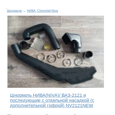
Шноркели
→
НИВА, Chevrolet Niva
Шноркель НИВА(NIVA)/ ВАЗ-2121 и
последующие c отдельной насадкой (с
дополнительной гофрой) NV2121NEW