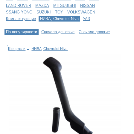
LAND ROVER
MAZDA
MITSUBISHI
NISSAN
SSANG YONG
SUZUKI
TOY
VOLKSWAGEN
Комплектующие
НИВА, Chevrolet Niva
УАЗ
По популярности
Сначала дешевые
Сначала дорогие
Шноркели
→
НИВА, Chevrolet Niva