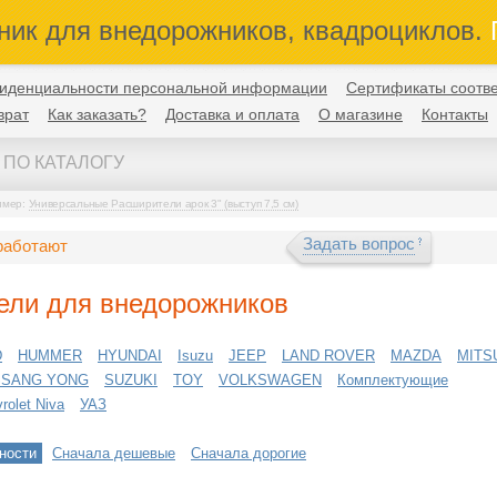
ник для внедорожников, квадроциклов.
П
иденциальности персональной информации
Сертификаты соотве
врат
Как заказать?
Доставка и оплата
О магазине
Контакты
имер:
Универсальные Расширители арок 3" (выступ 7,5 см)
Задать вопрос
работают
ели для внедорожников
D
HUMMER
HYUNDAI
Isuzu
JEEP
LAND ROVER
MAZDA
MITS
SSANG YONG
SUZUKI
TOY
VOLKSWAGEN
Комплектующие
olet Niva
УАЗ
ности
Сначала дешевые
Сначала дорогие