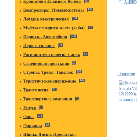
Кронштейн Запасного Колеса
28
В ИЗБ
Компрессоры, Пневмосистемы
134
Лебедка электрическая
351
Муфты переднего моста (хабы)
93
Подвеска Автомобиля
508
Пороги силовые
71
Расширители колесных арок
84
Сувенирная продукция
3
Стропы, Тросы, Такелаж
396
Шноркели
Туристическое снаряжение
184
Трансмиссия
89
Транспортные компании
1
Услуги
1
Фара
631
Фаркопы
69
Шины, Диски, Проставки,