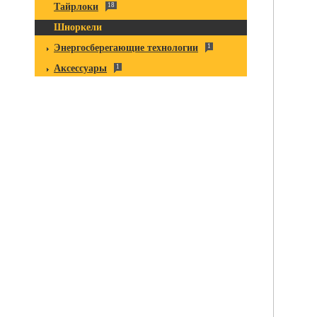
Тайрлоки
18
Шноркели
Энергосберегающие технологии
1
Аксессуары
1