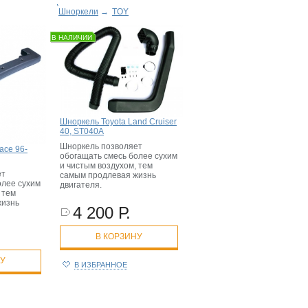
Шноркели
→
TOY
В НАЛИЧИИ
Шноркель Toyota Land Cruiser
40, ST040A
Шноркель позволяет
ace 96-
обогащать смесь более сухим
и чистым воздухом, тем
ет
самым продлевая жизнь
олее сухим
двигателя.
 тем
жизнь
4 200 Р.
В КОРЗИНУ
НУ
В ИЗБРАННОЕ