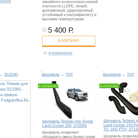
РАННОЕ
линейного полиэтилена низкой
плотности LLDPE, легкий,
долговечный, ударопрочный,
устойчивый к ультрафиолету и
высоким температурам.
5 400 Р.
В КОРЗИНУ
В ИЗБРАННОЕ
→
SUZUKI
Шноркели
→
TOY
Шноркели
→
TOY
В НАЛИЧИИ
В НАЛИЧИИ
Шноркель Telawei д
Шноркель Telawei для Toyota
Land Cruiser 150 Pr
Land Cruiser 200, ST200A
TD, 1KD-FTV), ST1
Шноркель позволяет
Шноркель позволя
обогащать смесь более сухим