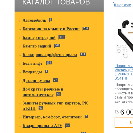
КАТАЛОГ ТОВАРОВ
Шноркели
Автомобиль
1
Багажник на крышу в России
234
Бампер передний
447
Бампер задний
367
Блокировка дифференциала
111
Боди лифт
130
Шноркель M
V8/9#W (06
Вездеходы
1
(12/08-201
SS41HF
Детали кузова
27
Шноркель 
Домкраты реечные и
обогащать
и чистым в
пневматические
64
самым про
двигателя
Защиты рулевых тяг, картера, РК
и КПП
67
6 00
Интерьер, комфорт, отопители
7
В
Квадроциклы и ATV
35