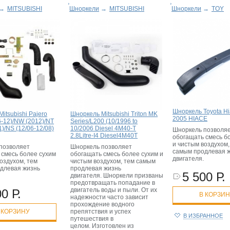
→
MITSUBISHI
Шноркели
→
MITSUBISHI
Шноркели
→
TOY
Шноркель Toyota Hi
itsubishi Pajero
Шноркель Mitsubishi Triton MK
2005 HIACE
-12)/NW (2012)/NT
Series/L200 (10/1996 to
1)/NS (12/06-12/08)
10/2006 Diesel 4M40-T
Шноркель позволя
2.8Litre-I4 Diesel4M40T
обогащать смесь б
и чистым воздухом,
позволяет
Шноркель позволяет
самым продлевая 
 смесь более сухим
обогащать смесь более сухим и
двигателя.
оздухом, тем
чистым воздухом, тем самым
длевая жизнь
продлевая жизнь
5 500 Р.
.
двигателя. Шноркели призваны
предотвращать попадание в
двигатель воды и пыли. От их
0 Р.
В КОРЗИ
надежности часто зависит
прохождение водного
 КОРЗИНУ
препятствия и успех
В ИЗБРАННОЕ
путешествия в
целом. Изготовлен из