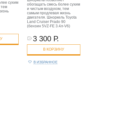
Шноркель позволяет
олее сухим
обогащать смесь более сухим
 тем
и чистым воздухом, тем
жизнь
самым продлевая жизнь
двигателя. Шноркель Toyota
Land Cruiser Prado 90
(бензин 5VZ-FE 3.4л-V6)
3 300 Р.
НУ
В КОРЗИНУ
В ИЗБРАННОЕ