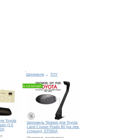
Шноркели
→
TOY
В НАЛИЧИИ
ля Toyota
Шноркель Telawei для Toyota
ado (3.0
Land Cruiser Prado 90 (на лев.
50A
сторону), ST090A
ет