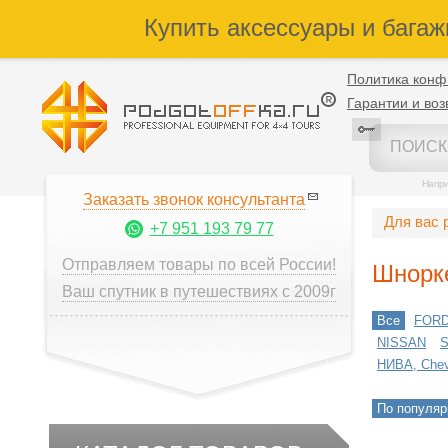
Купить аксессуары и багаж
Политика конф
Гарантии и воз
Напр
Заказать звонок консультанта
Для вас 
+7 951 193 79 77
Отправляем товары по всей России!
Шнорк
Ваш спутник в путешествиях с 2009г
Все
FOR
NISSAN
НИВА, Chevr
По популяр