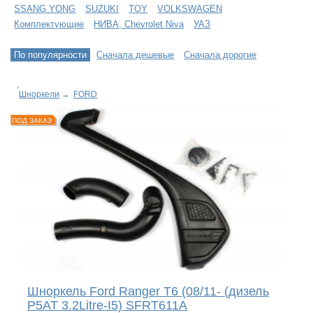
SSANG YONG
SUZUKI
TOY
VOLKSWAGEN
Комплектующие
НИВА, Chevrolet Niva
УАЗ
По популярности
Сначала дешевые
Сначала дорогие
Шноркели
→
FORD
ПОД ЗАКАЗ
Шноркель Ford Ranger T6 (08/11- (дизель
P5AT 3.2Litre-I5) SFRT611A