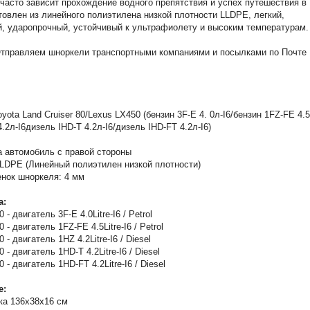
часто зависит прохождение водного препятствия и успех путешествия в
товлен из линейного полиэтилена низкой плотности LLDPE, легкий,
, ударопрочный, устойчивый к ультрафиолету и высоким температурам.
тправляем шноркели транспортными компаниями и посылками по Почте
ota Land Cruiser 80/Lexus LX450 (бензин 3F-E 4. 0л-I6/бензин 1FZ-FE 4.5
.2л-I6дизель IHD-T 4.2л-I6/дизель IHD-FT 4.2л-I6)
а автомобиль с правой стороны
LDPE (Линейный полиэтилен низкой плотности)
нок шноркеля: 4 мм
а:
 - двигатель 3F-E 4.0Litre-I6 / Petrol
 - двигатель 1FZ-FE 4.5Litre-I6 / Petrol
 - двигатель 1HZ 4.2Litre-I6 / Diesel
 - двигатель 1HD-T 4.2Litre-I6 / Diesel
 - двигатель 1HD-FT 4.2Litre-I6 / Diesel
е:
ка 136х38x16 см