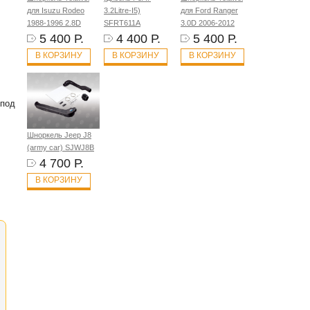
для Isuzu Rodeo
3.2Litre-I5)
для Ford Ranger
1988-1996 2.8D
SFRT611A
3.0D 2006-2012
5 400 Р.
4 400 Р.
5 400 Р.
В КОРЗИНУ
В КОРЗИНУ
В КОРЗИНУ
 под
Шноркель Jeep J8
(army car) SJWJ8B
4 700 Р.
В КОРЗИНУ