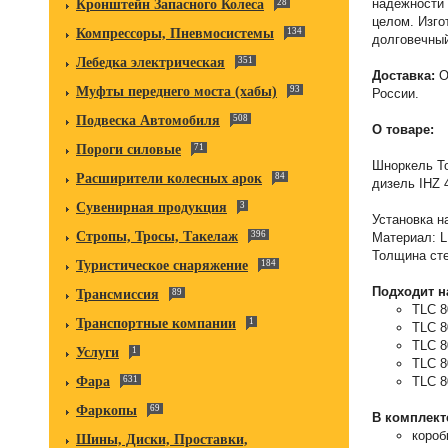
надежности 
Кронштейн Запасного Колеса
28
целом. Изго
Компрессоры, Пневмосистемы
134
долговечный
Лебедка электрическая
351
Доставка:
О
Муфты переднего моста (хабы)
93
России.
Подвеска Автомобиля
508
О товаре:
Пороги силовые
71
Шноркель Toy
Расширители колесных арок
84
дизель IHZ 4
Сувенирная продукция
3
Установка н
Стропы, Тросы, Такелаж
396
Материал: L
Толщина сте
Туристическое снаряжение
184
Подходит н
Трансмиссия
89
TLC 80
Транспортные компании
1
TLC 80
TLC 80
Услуги
1
TLC 80
TLC 80
Фара
631
Фаркопы
69
В комплект
короб
Шины, Диски, Проставки,