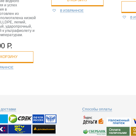
В КОРЗИНУ
ие водного
ия и успех
ия в
В ИЗБРАННОЕ
отовлен из
В 
 полиэтилена низкой
LLDPE, легкий,
ый, ударопрочный,
й к ультрафиолету и
емпературам.
0 Р.
 КОРЗИНУ
БРАННОЕ
доставки
Способы оплаты