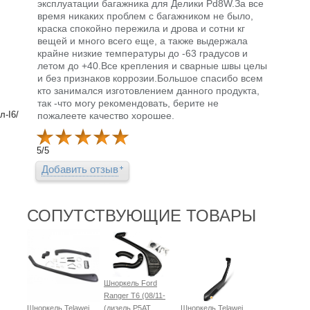
эксплуатации багажника для Делики Pd8W.За все
время никаких проблем с багажником не было,
краска спокойно пережила и дрова и сотни кг
вещей и много всего еще, а также выдержала
крайне низкие температуры до -63 градусов и
летом до +40.Все крепления и сварные швы целы
и без признаков коррозии.Большое спасибо всем
кто занимался изготовлением данного продукта,
так -что могу рекомендовать, берите не
л-I6/
пожалеете качество хорошее.
5
/
5
Добавить отзыв
СОПУТСТВУЮЩИЕ ТОВАРЫ
Шноркель Ford
Ranger T6 (08/11-
Шноркель Telawei
(дизель P5AT
Шноркель Telawei