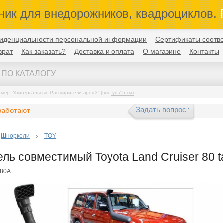
ник для внедорожников, квадроциклов.
П
иденциальности персональной информации
Сертификаты соотве
врат
Как заказать?
Доставка и оплата
О магазине
Контакты
имер:
Универсальные Расширители арок 3" (выступ 7,5 см)
Задать вопрос
работают
Шноркели
TOY
ль совместимый Toyota Land Cruiser 80 ta
080A