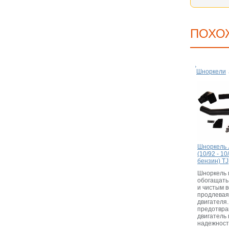
ПОХО
Шноркели
Шноркель 
(10/92 - 10
бензин) TJ
Шноркель 
обогащать
и чистым 
продлевая
двигателя
предотвра
двигатель 
надежност