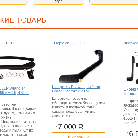
20%
ЖИЕ ТОВАРЫ
→
JEEP
Шноркели
→
JEEP
Шнорке
Шноркель Telawei для Jeep
JEEP Wrangler
Шноркел
Grand Cherokee ZJ V8i
/99 AMCI6, 4.0l-I6,
Trooper
Шноркель позволяет
Шноркел
обогащать смесь более сухим
позволяет
Jackaroo
и чистым воздухом, тем
 смесь более сухим и
Monterey
самым продлевая жизнь
воздухом, тем самым
дизельн
двигателя.
 жизнь
4JG2-T (
. Шноркели призваны
Litre-I4)
7 000 Р.
щать попадание в
воды и пыли. От их
6 
и часто зависит