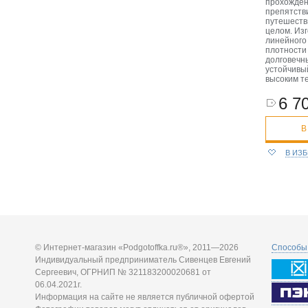
прохожден
препятств
путешеств
целом. Изг
линейного
плотности 
долговечн
устойчивы
высоким т
6 70
В
В ИЗ
© Интернет-магазин «Podgotoffka.ru®», 2011—2026
Способы 
Индивидуальный предприниматель Сивенцев Евгений
Сергеевич, ОГРНИП № 321183200020681 от
06.04.2021г.
Информация на сайте не является публичной офертой