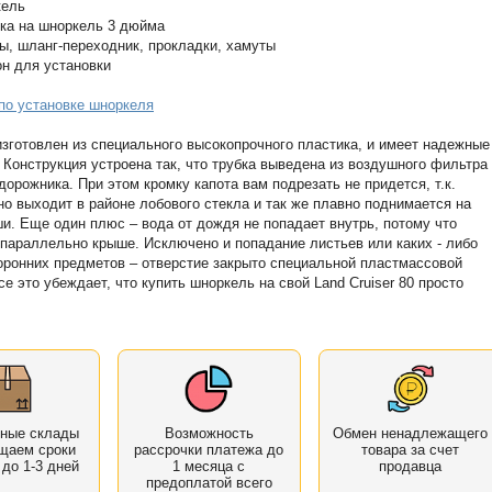
кель
ка на шноркель 3 дюйма
ы, шланг-переходник, прокладки, хамуты
н для установки
по установке шноркеля
зготовлен из специального высокопрочного пластика, и имеет надежные
 Конструкция устроена так, что трубка выведена из воздушного фильтра
дорожника. При этом кромку капота вам подрезать не придется, т.к.
но выходит в районе лобового стекла и так же плавно поднимается на
и. Еще один плюс – вода от дождя не попадает внутрь, потому что
 параллельно крыше. Исключено и попадание листьев или каких - либо
оронних предметов – отверстие закрыто специальной пластмассовой
се это убеждает, что купить шноркель на свой Land Cruiser 80 просто
!
нные склады
Возможность
Обмен ненадлежащего
щаем сроки
рассрочки платежа до
товара за счет
 до 1-3 дней
1 месяца с
продавца
предоплатой всего