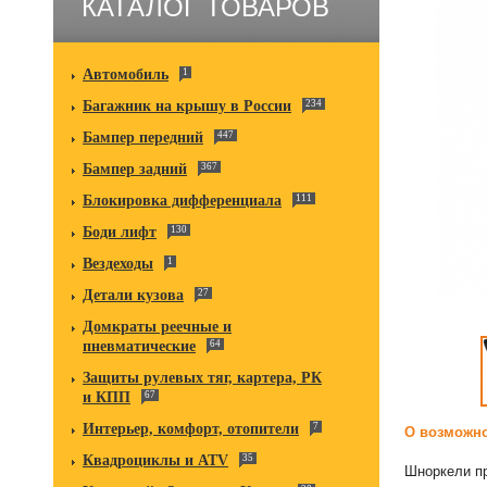
КАТАЛОГ ТОВАРОВ
Автомобиль
1
Багажник на крышу в России
234
Бампер передний
447
Бампер задний
367
Блокировка дифференциала
111
Боди лифт
130
Вездеходы
1
Детали кузова
27
Домкраты реечные и
пневматические
64
Защиты рулевых тяг, картера, РК
и КПП
67
Интерьер, комфорт, отопители
7
О возможно
Квадроциклы и ATV
35
Шноркели пр