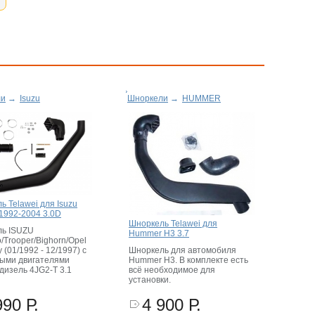
ли
→
Isuzu
Шноркели
→
HUMMER
ь Telawei для Isuzu
 1992-2004 3.0D
Шноркель Telawei для
ь ISUZU
Hummer H3 3.7
/Trooper/Bighorn/Opel
 (01/1992 - 12/1997) с
Шноркель для автомобиля
ыми двигателями
Hummer H3. В комплекте есть
дизель 4JG2-T 3.1
всё необходимое для
установки.
990 Р.
4 900 Р.